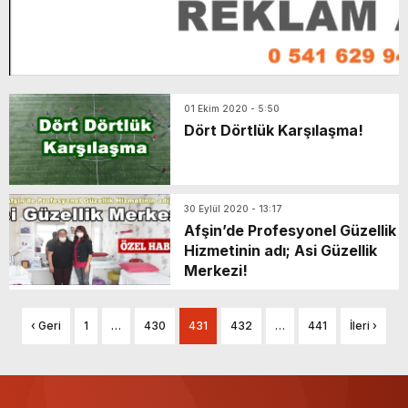
01 Ekim 2020 - 5:50
Dört Dörtlük Karşılaşma!
30 Eylül 2020 - 13:17
Afşin’de Profesyonel Güzellik
Hizmetinin adı; Asi Güzellik
Merkezi!
‹ Geri
1
…
430
431
432
…
441
İleri ›