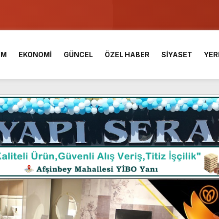
u ve Meslek Yüksek Okulunda görev değişimi!
 Üniversite Hazırlık Kursu başvurularında son gün 7 Ağustos.
İM
EKONOMİ
GÜNCEL
ÖZEL HABER
SİYASET
YER
ışması’nda En Zorlu Etap Tamamlandı.
TESİ YAYINLANDI.
e Yavuz’un Ezgileriyle Şenlendi.
de olduğu Filistin Konvoyu, güçlenerek ilerliyor.
ü KAFUM’da Sahne Alacak.
ç Birliği.