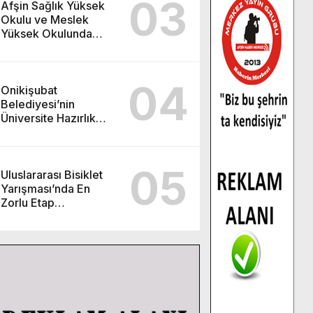
03
Afşin Sağlık Yüksek
Okulu ve Meslek
Yüksek Okulunda
görev değişimi!
04
Onikişubat
Belediyesi’nin
Üniversite Hazırlık
Kursu başvurularında
son gün 7 Ağustos.
05
Uluslararası Bisiklet
Yarışması’nda En
Zorlu Etap
Tamamlandı.