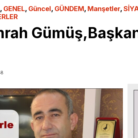
,
GENEL
,
Güncel
,
GÜNDEM
,
Manşetler
,
SİY
ERLER
mrah Gümüş,Başkan 
58