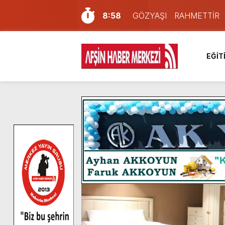
8:58
GÖZYAŞI RAHMETTİR
7:57
Afşin Sağlık Yüksek Okul
6:31
Onikişubat Belediyesi’nin
EĞİT
16:10
Uluslararası Bisiklet Yar
13:27
NOTER ONAYLI TYP LİS
11:22
KAFUM Fuar Alanı Bulut v
8:06
Afşinli bir hemşehrimizin 
14:05
Madrigal, Perşembe Gün
7:39
KEDİNİZ Mİ VAR?
4:58
İklim Dirençli Tarım İçin Gü