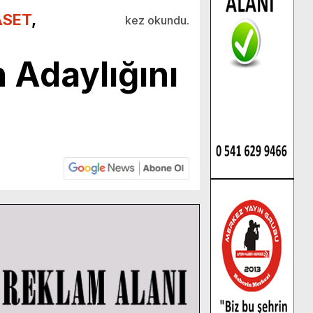
ASET
,
kez okundu.
Adaylığını