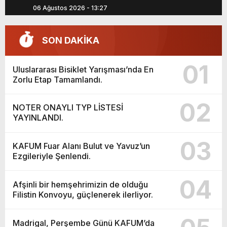
06 Ağustos 2026 - 13:27
SON DAKİKA
01
Uluslararası Bisiklet Yarışması’nda En
Zorlu Etap Tamamlandı.
02
NOTER ONAYLI TYP LİSTESİ
YAYINLANDI.
03
KAFUM Fuar Alanı Bulut ve Yavuz’un
Ezgileriyle Şenlendi.
04
Afşinli bir hemşehrimizin de olduğu
Filistin Konvoyu, güçlenerek ilerliyor.
Madrigal, Perşembe Günü KAFUM’da