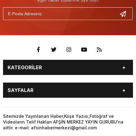
KATEGORİLER
EĞİTİM
EKONOMİ
SAYFALAR
GÜNCEL
ÖZEL HABER
SİYASET
YEREL HABERLER
EĞİTİM
EKONOMİ
KÜNYE
…
GÜNCEL
ÖZEL HABER
Sitemizde Yayınlanan Haber,Köşe Yazısı,Fotoğraf ve
3. SAYFA
KÜLTÜR
Videoların Telif Hakları AFŞİN MERKEZ YAYIN GURUBU'na
SİYASET
YEREL HABERLER
aittir. e-mail: afsinhabermerkezi@gmail.com
SANAT
KÜNYE
…