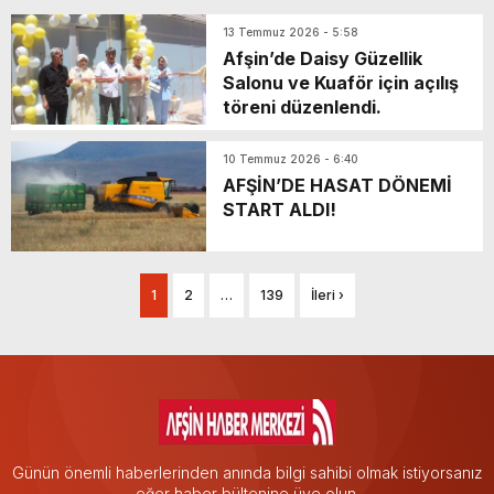
13 Temmuz 2026 - 5:58
Afşin’de Daisy Güzellik
Salonu ve Kuaför için açılış
töreni düzenlendi.
10 Temmuz 2026 - 6:40
AFŞİN’DE HASAT DÖNEMİ
START ALDI!
1
2
…
139
İleri ›
Günün önemli haberlerinden anında bilgi sahibi olmak istiyorsanız
eğer haber bültenine üye olun.