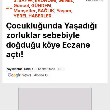
3. SAYFA
,
EKONOMİ
,
GENEL
,
kez okundu.
Güncel
,
GÜNDEM
,
Manşetler
,
SAĞLIK
,
Yaşam
,
YEREL HABERLER
Çocukluğunda Yaşadığı
zorluklar sebebiyle
doğduğu köye Eczane
açtı!
Yayınlanma Tarihi :
03 Kasım 2020 - 10:19