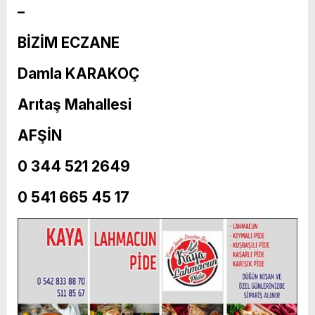
–
BİZİM ECZANE
Damla KARAKOÇ
Arıtaş Mahallesi
AFŞİN
0 344 521 2649
0 541 665 45 17