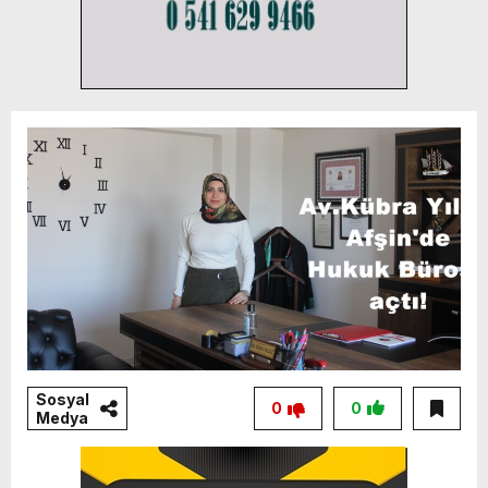
Sosyal
0
0
Medya