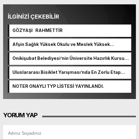
İLGİNİZİ ÇEKEBİLİR
GÖZYAŞI RAHMETTİR
Afşin Sağlık Yüksek Okulu ve Meslek Yüksek
Okulunda görev değişimi!
Onikişubat Belediyesi’nin Üniversite Hazırlık Kursu
başvurularında son gün 7 Ağustos.
Uluslararası Bisiklet Yarışması’nda En Zorlu Etap
Tamamlandı.
NOTER ONAYLI TYP LİSTESİ YAYINLANDI.
YORUM YAP