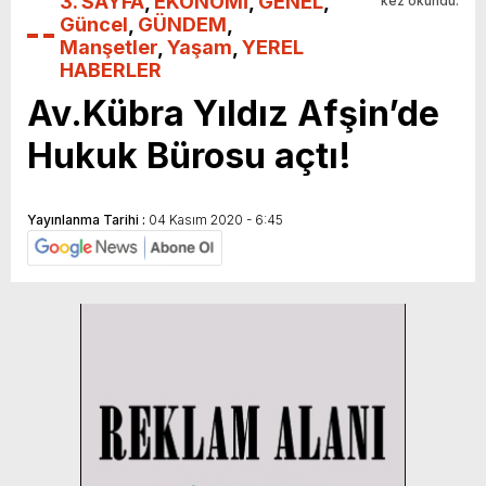
3. SAYFA
,
EKONOMİ
,
GENEL
,
kez okundu.
Güncel
,
GÜNDEM
,
Manşetler
,
Yaşam
,
YEREL
HABERLER
Av.Kübra Yıldız Afşin’de
Hukuk Bürosu açtı!
Yayınlanma Tarihi :
04 Kasım 2020 - 6:45