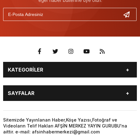
eğer haber bültenine üye olun.
KATEGORİLER
EĞİTİM
EKONOMİ
SAYFALAR
GÜNCEL
ÖZEL HABER
SİYASET
YEREL HABERLER
EĞİTİM
EKONOMİ
KÜNYE
…
GÜNCEL
ÖZEL HABER
Sitemizde Yayınlanan Haber,Köşe Yazısı,Fotoğraf ve
3. SAYFA
KÜLTÜR
Videoların Telif Hakları AFŞİN MERKEZ YAYIN GURUBU'na
SİYASET
YEREL HABERLER
aittir. e-mail: afsinhabermerkezi@gmail.com
SANAT
KÜNYE
…