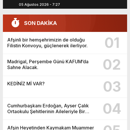
03 Ağustos 2026 - 16:46
SON DAKİKA
01
Afşinli bir hemşehrimizin de olduğu
Filistin Konvoyu, güçlenerek ilerliyor.
02
Madrigal, Perşembe Günü KAFUM’da
Sahne Alacak.
03
KEDİNİZ Mİ VAR?
04
Cumhurbaşkanı Erdoğan, Ayser Çalık
Ortaokulu Şehitlerinin Aileleriyle Bir
Araya Geldi.
Afşin Heyetinden Kaymakam Muammer