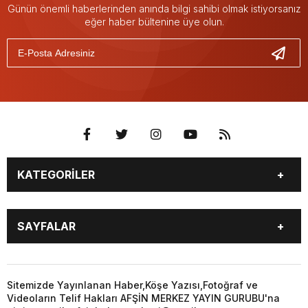
Günün önemli haberlerinden anında bilgi sahibi olmak istiyorsanız
eğer haber bültenine üye olun.
KATEGORİLER
EĞİTİM
EKONOMİ
SAYFALAR
GÜNCEL
ÖZEL HABER
SİYASET
YEREL HABERLER
EĞİTİM
EKONOMİ
KÜNYE
…
GÜNCEL
ÖZEL HABER
Sitemizde Yayınlanan Haber,Köşe Yazısı,Fotoğraf ve
3. SAYFA
KÜLTÜR
Videoların Telif Hakları AFŞİN MERKEZ YAYIN GURUBU'na
SİYASET
YEREL HABERLER