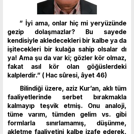
” İyi ama, onlar hiç mi yeryüzünde
gezip dolaşmazlar? Bu sayede
kendisiyle akledecekleri bir kalbe ya da
işitecekleri bir kulağa sahip olsalar dı
ya! Ama şu da var ki; gözler kör olmaz,
fakat asıl kör olan göğüslerdeki
kalplerdir.” ( Hac sûresi, âyet 46)
Bilindiği üzere, aziz Kur’an, aklı tüm
faaliyetlerinde serbet bırakmakla
kalmayıp teşvik etmiş. Onu analoji,
tüme varım, tümden gelim vs. gibi
formlarla sınırlamamış, düşünme,
akletme faaliyetini kalbe izafe ederek,