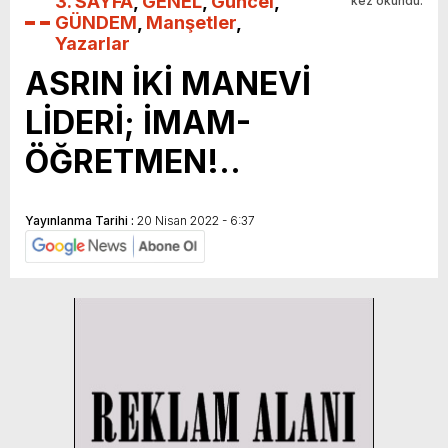
3. SAYFA
,
GENEL
,
Güncel
,
kez okundu.
GÜNDEM
,
Manşetler
,
Yazarlar
ASRIN İKİ MANEVİ
LİDERİ; İMAM-
ÖĞRETMEN!..
Yayınlanma Tarihi :
20 Nisan 2022 - 6:37