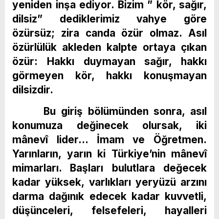
yeniden inşa ediyor. Bizim ” kör, sağır,
dilsiz” dediklerimiz vahye göre
özürsüz; zira canda özür olmaz. Asıl
özürlülük akleden kalpte ortaya çıkan
özür: Hakkı duymayan sağır, hakkı
görmeyen kör, hakkı konuşmayan
dilsizdir.
Bu giriş bölümünden sonra, asıl
konumuza değinecek olursak, iki
mânevî lider… İmam ve Öğretmen.
Yarınların, yarın ki Türkiye’nin mânevî
mimarları. Başları bulutlara değecek
kadar yüksek, varlıkları yeryüzü arzını
darma dağınık edecek kadar kuvvetli,
düşünceleri, felsefeleri, hayalleri