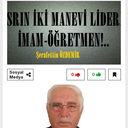
Sosyal
0
0
Medya