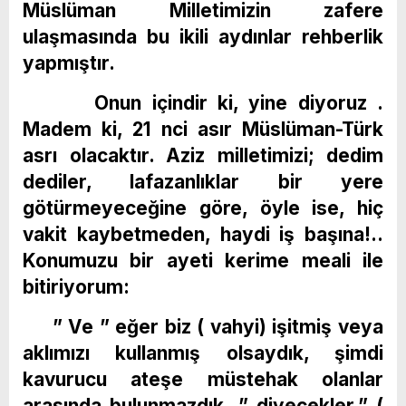
Müslüman Milletimizin zafere
ulaşmasında bu ikili aydınlar rehberlik
yapmıştır.
Onun içindir ki, yine diyoruz .
Madem ki, 21 nci asır Müslüman-Türk
asrı olacaktır. Aziz milletimizi; dedim
dediler, lafazanlıklar bir yere
götürmeyeceğine göre, öyle ise, hiç
vakit kaybetmeden, haydi iş başına!..
Konumuzu bir ayeti kerime meali ile
bitiriyorum:
” Ve ” eğer biz ( vahyi) işitmiş veya
aklımızı kullanmış olsaydık, şimdi
kavurucu ateşe müstehak olanlar
arasında bulunmazdık. ” diyecekler.” (