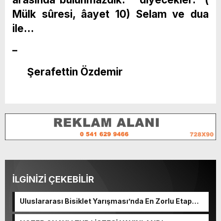
Mülk sûresi, âayet 10) Selam ve dua
ile…
–
Şerafettin Özdemir
İLGİNİZİ ÇEKEBİLİR
Uluslararası Bisiklet Yarışması’nda En Zorlu Etap
Tamamlandı.