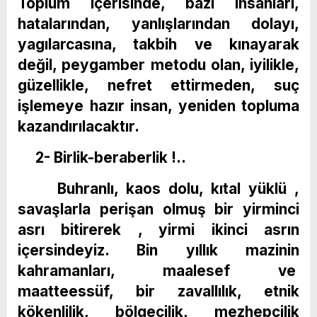
Toplum içerisinde, bazı insanları,
hatalarından, yanlışlarından dolayı,
yagılarcasına, takbih ve kınayarak
değil, peygamber metodu olan, iyilikle,
güzellikle, nefret ettirmeden, suç
işlemeye hazır insan, yeniden topluma
kazandırılacaktır.
2- Birlik-beraberlik !..
Buhranlı, kaos dolu, kıtal yüklü ,
savaşlarla perişan olmuş bir yirminci
asrı bitirerek , yirmi ikinci asrın
içersindeyiz. Bin yıllık mazinin
kahramanları, maalesef ve
maatteessüf, bir zavallılık, etnik
kökenlilik, bölgecilik, mezhepçilik