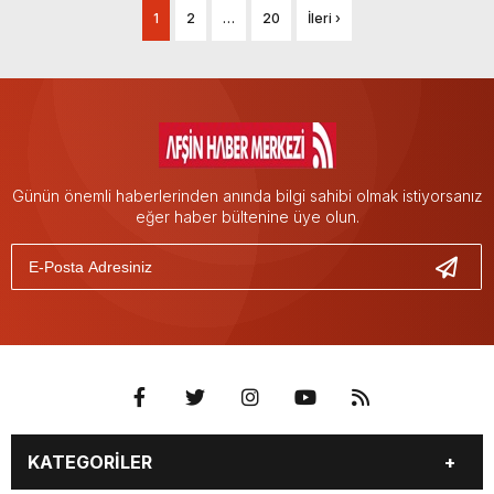
1
2
…
20
İleri ›
Günün önemli haberlerinden anında bilgi sahibi olmak istiyorsanız
eğer haber bültenine üye olun.
KATEGORİLER