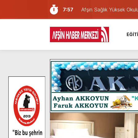
7:57
Afşin Sağlık Yüksek Okul
6:31
Onikişubat Belediyesi’nin
16:10
Uluslararası Bisiklet Yar
EĞİT
13:27
NOTER ONAYLI TYP LİS
11:22
KAFUM Fuar Alanı Bulut v
8:06
Afşinli bir hemşehrimizin 
14:05
Madrigal, Perşembe Gün
7:39
KEDİNİZ Mİ VAR?
7:27
Cumhurbaşkanı Erdoğan, Ay
8:58
GÖZYAŞI RAHMETTİR