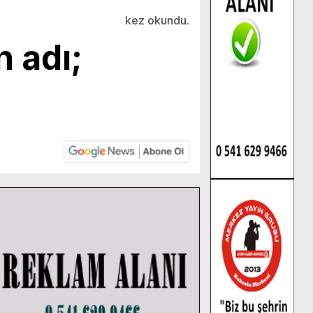
kez okundu.
n adı;