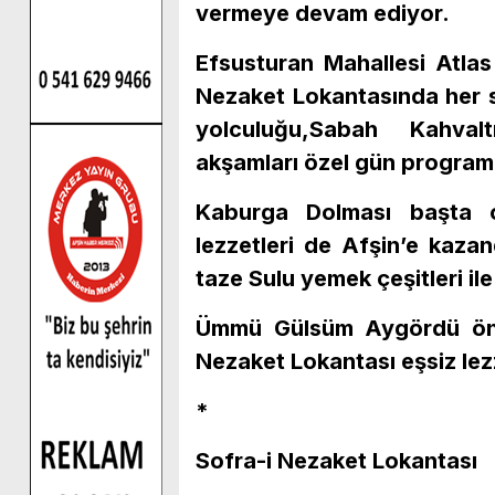
vermeye devam ediyor.
Efsusturan Mahallesi Atla
Nezaket Lokantasında her s
yolculuğu,Sabah Kahva
akşamları özel gün programl
Kaburga Dolması başta o
lezzetleri de Afşin’e kaza
taze Sulu yemek çeşitleri il
Ümmü Gülsüm Aygördü önder
Nezaket Lokantası eşsiz lezze
*
Sofra-i Nezaket Lokantası