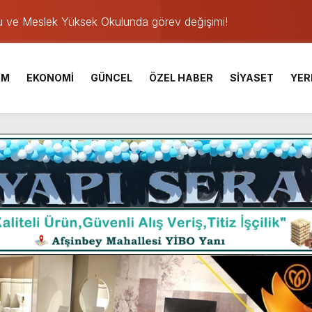
u ve Meslek Yüksek Okulunda görev değişimi!
 Üniversite Hazırlık Kursu başvurularında son gün 7 Ağustos.
ışması’nda En Zorlu Etap Tamamlandı.
İM
EKONOMİ
GÜNCEL
ÖZEL HABER
SİYASET
YER
TESİ YAYINLANDI.
e Yavuz’un Ezgileriyle Şenlendi.
de olduğu Filistin Konvoyu, güçlenerek ilerliyor.
ü KAFUM’da Sahne Alacak.
ser Çalık Ortaokulu Şehitlerinin Aileleriyle Bir Araya Geldi.