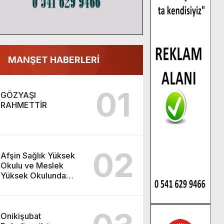
MANŞET HABERLERİ
01
GÖZYAŞI
RAHMETTİR
02
Afşin Sağlık Yüksek
Okulu ve Meslek
Yüksek Okulunda
görev değişimi!
Onikişubat