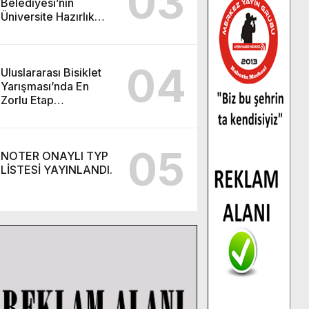
03
Belediyesi’nin
Üniversite Hazırlık
Kursu başvurularında
son gün 7 Ağustos.
04
Uluslararası Bisiklet
Yarışması’nda En
Zorlu Etap
Tamamlandı.
05
NOTER ONAYLI TYP
LİSTESİ YAYINLANDI.