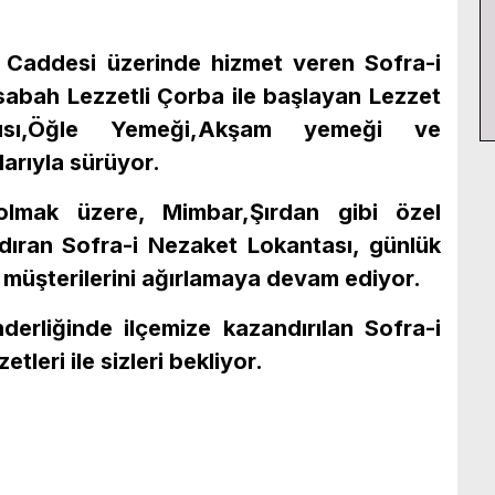
s Caddesi üzerinde hizmet veren Sofra-i
abah Lezzetli Çorba ile başlayan Lezzet
ltısı,Öğle Yemeği,Akşam yemeği ve
arıyla sürüyor.
lmak üzere, Mimbar,Şırdan gibi özel
ndıran Sofra-i Nezaket Lokantası, günlük
e müşterilerini ağırlamaya devam ediyor.
liğinde ilçemize kazandırılan Sofra-i
tleri ile sizleri bekliyor.