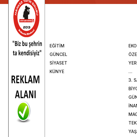
EĞİTİM
EK
GÜNCEL
ÖZE
SİYASET
YER
KÜNYE
…
3. 
BİY
GÜ
İNA
MAG
TEK
YA