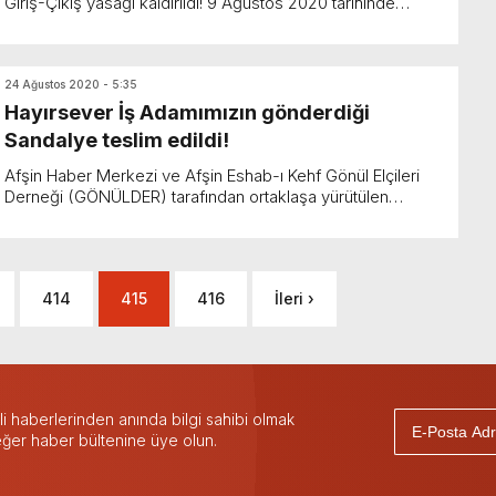
Giriş-Çıkış yasağı kaldırıldı! 9 Ağustos 2020 tarihinde
görülen vaka üzerine ek sağlık tedbirl...
24 Ağustos 2020 - 5:35
Hayırsever İş Adamımızın gönderdiği
Sandalye teslim edildi!
Afşin Haber Merkezi ve Afşin Eshab-ı Kehf Gönül Elçileri
Derneği (GÖNÜLDER) tarafından ortaklaşa yürütülen
Tekerlekli Sandalye faaliyetleri kapsamında hayırseve...
414
415
416
İleri ›
 haberlerinden anında bilgi sahibi olmak
 eğer haber bültenine üye olun.