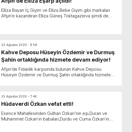
Afşin’de Elliza Eşarp açıldı!
Elliza Bayan İç Giyim ve Elliza Bebe Giyim gibi markaları
Afşin’e kazandıran Elliza Güneş Toktagazieva şimdi de
Elliza Eşarp Mağazasıyla müşterilerine hiz...
25 Ağustos 2020 - 8:58
Kahve Deposu Hüseyin Özdemir ve Durmuş
Şahin ortaklığında hizmete devam ediyor!
Afşin’de Fidanlık karşısında bulunan Kahve Deposu
Hüseyin Özdemir ve Durmuş Şahin ortaklığında hizmete
devam ediyor. Fidanlık karşısında açılan ve Afşin&#...
25 Ağustos 2020 - 7:46
Hüdaverdi Özkan vefat etti!
Esence Mahallesinden Gülhan Özkan’nın eşi,Duran ve
Muhammet Özkan’ın babaları,Durdu ve Cuma Özkan’ın
amcaoğulları,Nasrullah,İbrahim,İsmail ve ...