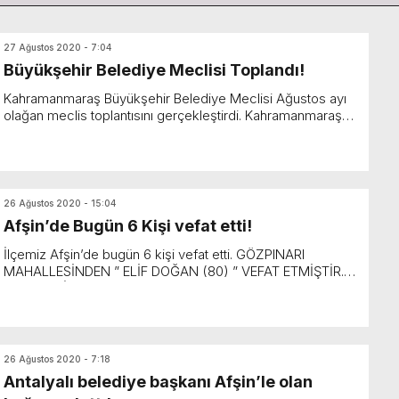
27 Ağustos 2020 - 7:04
Büyükşehir Belediye Meclisi Toplandı!
Kahramanmaraş Büyükşehir Belediye Meclisi Ağustos ayı
olağan meclis toplantısını gerçekleştirdi. Kahramanmaraş
Büyükşehir Belediyesi Ağustos Ayı olağan meclis t...
26 Ağustos 2020 - 15:04
Afşin’de Bugün 6 Kişi vefat etti!
İlçemiz Afşin’de bugün 6 kişi vefat etti. GÖZPINARI
MAHALLESİNDEN ” ELİF DOĞAN (80) ” VEFAT ETMİŞTİR.
CENAZESİ BUGÜN SAAT 13:30’DA GÖZPI...
26 Ağustos 2020 - 7:18
Antalyalı belediye başkanı Afşin’le olan