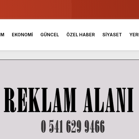
u ve Meslek Yüksek Okulunda görev değişimi!
 Üniversite Hazırlık Kursu başvurularında son gün 7 Ağustos.
İM
EKONOMİ
GÜNCEL
ÖZEL HABER
SİYASET
YER
ışması’nda En Zorlu Etap Tamamlandı.
TESİ YAYINLANDI.
e Yavuz’un Ezgileriyle Şenlendi.
de olduğu Filistin Konvoyu, güçlenerek ilerliyor.
ü KAFUM’da Sahne Alacak.
ç Birliği.