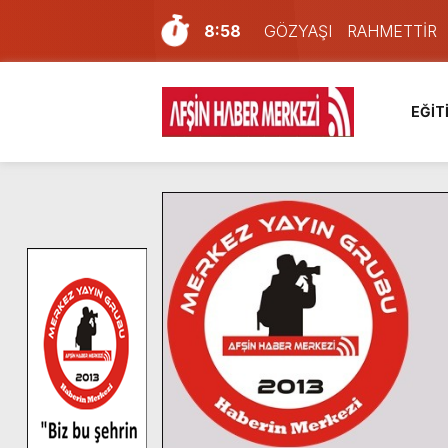
8:58
GÖZYAŞI RAHMETTİR
7:57
Afşin Sağlık Yüksek Okul
6:31
Onikişubat Belediyesi’nin
EĞİT
16:10
Uluslararası Bisiklet Yar
13:27
NOTER ONAYLI TYP LİS
11:22
KAFUM Fuar Alanı Bulut v
8:06
Afşinli bir hemşehrimizin 
14:05
Madrigal, Perşembe Gün
7:39
KEDİNİZ Mİ VAR?
4:58
İklim Dirençli Tarım İçin Gü