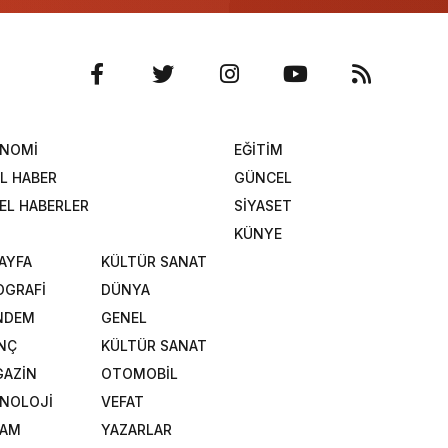
ONOMİ
EĞİTİM
L HABER
GÜNCEL
EL HABERLER
SİYASET
KÜNYE
SAYFA
KÜLTÜR SANAT
OGRAFİ
DÜNYA
NDEM
GENEL
NÇ
KÜLTÜR SANAT
AZİN
OTOMOBİL
NOLOJİ
VEFAT
ŞAM
YAZARLAR