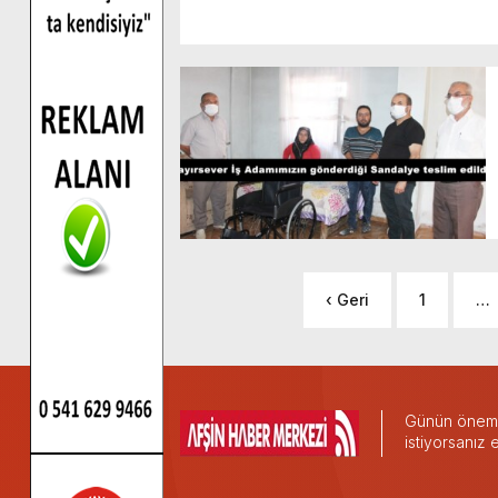
‹ Geri
1
…
Günün önemli
istiyorsanız