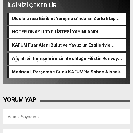
İLGİNİZİ ÇEKEBİLİR
Uluslararası Bisiklet Yarışması’nda En Zorlu Etap
Tamamlandı.
NOTER ONAYLI TYP LİSTESİ YAYINLANDI.
KAFUM Fuar Alanı Bulut ve Yavuz’un Ezgileriyle
Şenlendi.
Afşinli bir hemşehrimizin de olduğu Filistin Konvoyu,
güçlenerek ilerliyor.
Madrigal, Perşembe Günü KAFUM’da Sahne Alacak.
YORUM YAP