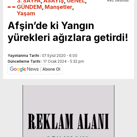
3. SAYFA
,
ASAYİŞ
,
GENEL
,
kez okundu.
GÜNDEM
,
Manşetler
,
Yaşam
Afşin’de ki Yangın
yürekleri ağızlara getirdi!
Yayınlanma Tarihi :
07 Eylül 2020 - 6:00
Güncelleme Tarihi :
17 Ocak 2024 - 5:32 pm