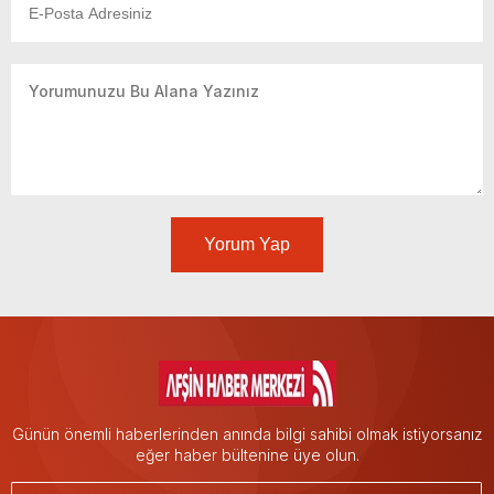
Yorum Yap
Günün önemli haberlerinden anında bilgi sahibi olmak istiyorsanız
eğer haber bültenine üye olun.