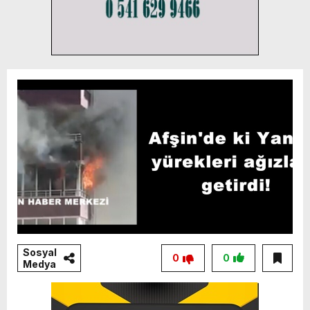
Sosyal
0
0
Medya