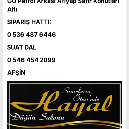
GO Petrol Arkası Afiyap Safir Konutları
Altı
SİPARİŞ HATTI:
0 536 487 6446
SUAT DAL
0 546 454 2099
AFŞİN