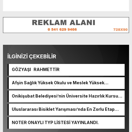
İLGİNİZİ ÇEKEBİLİR
GÖZYAŞI RAHMETTİR
Afşin Sağlık Yüksek Okulu ve Meslek Yüksek
Okulunda görev değişimi!
Onikişubat Belediyesi’nin Üniversite Hazırlık Kursu
başvurularında son gün 7 Ağustos.
Uluslararası Bisiklet Yarışması’nda En Zorlu Etap
Tamamlandı.
NOTER ONAYLI TYP LİSTESİ YAYINLANDI.