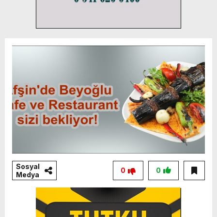
Sosyal
0
0
Medya