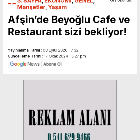
3. SAYFA
,
EKONOMİ
,
GENEL
,
kez okundu.
Manşetler
,
Yaşam
Afşin’de Beyoğlu Cafe ve
Restaurant sizi bekliyor!
Yayınlanma Tarihi :
08 Eylül 2020 - 7:32
Güncelleme Tarihi :
17 Ocak 2024 - 5:27 pm