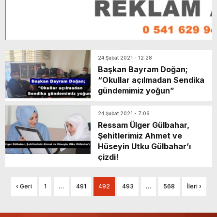
24 Şubat 2021 - 12:28
Başkan Bayram Doğan;
“Okullar açılmadan Sendika
gündemimiz yoğun”
24 Şubat 2021 - 7:06
Ressam Ülger Gülbahar,
Şehitlerimiz Ahmet ve
Hüseyin Utku Gülbahar’ı
çizdi!
‹ Geri
1
…
491
492
493
…
568
İleri ›