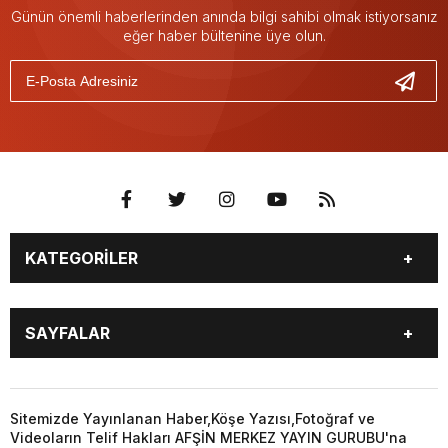
Günün önemli haberlerinden anında bilgi sahibi olmak istiyorsanız
eğer haber bültenine üye olun.
KATEGORİLER
EĞİTİM
EKONOMİ
SAYFALAR
GÜNCEL
ÖZEL HABER
SİYASET
YEREL HABERLER
EĞİTİM
EKONOMİ
KÜNYE
…
GÜNCEL
ÖZEL HABER
Sitemizde Yayınlanan Haber,Köşe Yazısı,Fotoğraf ve
3. SAYFA
KÜLTÜR
Videoların Telif Hakları AFŞİN MERKEZ YAYIN GURUBU'na
SİYASET
YEREL HABERLER