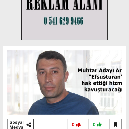
Sosyal
0
0
Medya