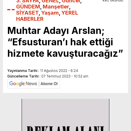
3. SAYFA
,
GENEL
,
Güncel
,
kez okundu.
GÜNDEM
,
Manşetler
,
SİYASET
,
Yaşam
,
YEREL
HABERLER
Muhtar Adayı Arslan;
“Efsusturan’ı hak ettiği
hizmete kavuşturacağız”
Yayınlanma Tarihi :
11 Ağustos 2022 - 6:24
Güncelleme Tarihi :
07 Temmuz 2023 - 10:52 am