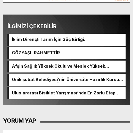
İLGİNİZİ ÇEKEBİLİR
İklim Dirençli Tarım İçin Güç Birliği.
GÖZYAŞI RAHMETTİR
Afşin Sağlık Yüksek Okulu ve Meslek Yüksek
Okulunda görev değişimi!
Onikişubat Belediyesi’nin Üniversite Hazırlık Kursu
başvurularında son gün 7 Ağustos.
Uluslararası Bisiklet Yarışması’nda En Zorlu Etap
Tamamlandı.
YORUM YAP