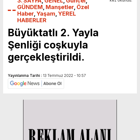
3. SAYFA
,
GENEL
,
Güncel
,
kez okundu.
GÜNDEM
,
Manşetler
,
Özel
Haber
,
Yaşam
,
YEREL
HABERLER
Büyüktatlı 2. Yayla
Şenliği coşkuyla
gerçekleştirildi.
Yayınlanma Tarihi :
13 Temmuz 2022 - 10:57