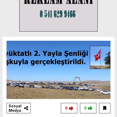
Sosyal
0
0
Medya