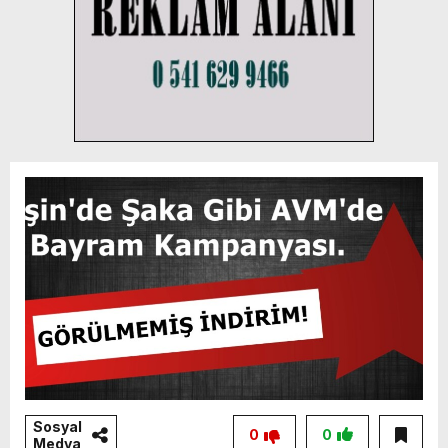
Sosyal
0
0
Medya