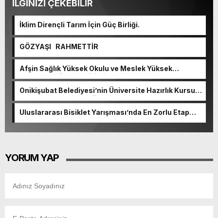
İLGİNİZİ ÇEKEBİLİR
İklim Dirençli Tarım İçin Güç Birliği.
GÖZYAŞI RAHMETTİR
Afşin Sağlık Yüksek Okulu ve Meslek Yüksek
Okulunda görev değişimi!
Onikişubat Belediyesi’nin Üniversite Hazırlık Kursu
başvurularında son gün 7 Ağustos.
Uluslararası Bisiklet Yarışması’nda En Zorlu Etap
Tamamlandı.
YORUM YAP