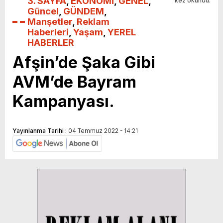
3. SAYFA
,
EKONOMİ
,
GENEL
,
kez okundu.
Güncel
,
GÜNDEM
,
Manşetler
,
Reklam
Haberleri
,
Yaşam
,
YEREL
HABERLER
Afşin’de Şaka Gibi
AVM’de Bayram
Kampanyası.
Yayınlanma Tarihi :
04 Temmuz 2022 - 14:21