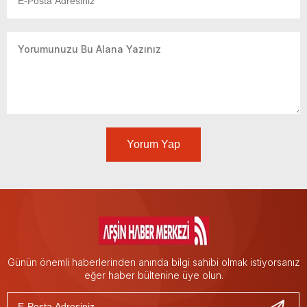
Yorum Yap
Günün önemli haberlerinden anında bilgi sahibi olmak istiyorsanız
eğer haber bültenine üye olun.