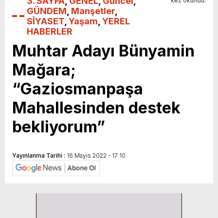
3. SAYFA
,
GENEL
,
Güncel
,
kez okundu.
GÜNDEM
,
Manşetler
,
SİYASET
,
Yaşam
,
YEREL
HABERLER
Muhtar Adayı Bünyamin
Mağara;
“Gaziosmanpaşa
Mahallesinden destek
bekliyorum”
Yayınlanma Tarihi :
16 Mayıs 2022 - 17:10