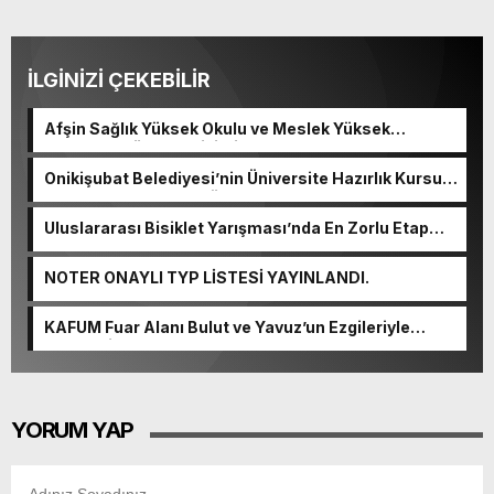
İLGİNİZİ ÇEKEBİLİR
Afşin Sağlık Yüksek Okulu ve Meslek Yüksek
Okulunda görev değişimi!
Onikişubat Belediyesi’nin Üniversite Hazırlık Kursu
başvurularında son gün 7 Ağustos.
Uluslararası Bisiklet Yarışması’nda En Zorlu Etap
Tamamlandı.
NOTER ONAYLI TYP LİSTESİ YAYINLANDI.
KAFUM Fuar Alanı Bulut ve Yavuz’un Ezgileriyle
Şenlendi.
YORUM YAP