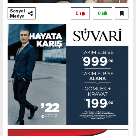
Sosyal
0
0
Medya