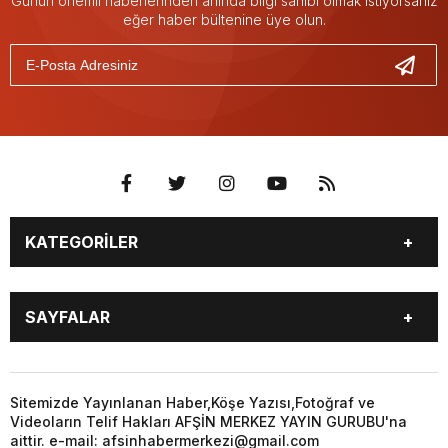
Günün önemli haberlerinden anında bilgi sahibi olmak istiyorsanız
eğer haber bültenine üye olun.
KATEGORİLER
EĞİTİM
EKONOMİ
SAYFALAR
GÜNCEL
ÖZEL HABER
SİYASET
YEREL HABERLER
EĞİTİM
EKONOMİ
KÜNYE
…
GÜNCEL
ÖZEL HABER
Sitemizde Yayınlanan Haber,Köşe Yazısı,Fotoğraf ve
3. SAYFA
KÜLTÜR
Videoların Telif Hakları AFŞİN MERKEZ YAYIN GURUBU'na
SİYASET
YEREL HABERLER
aittir. e-mail: afsinhabermerkezi@gmail.com
SANAT