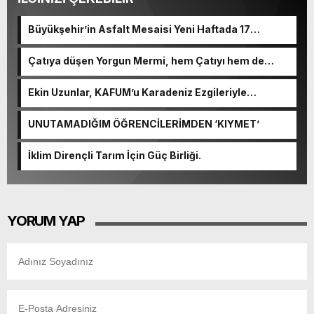
Büyükşehir’in Asfalt Mesaisi Yeni Haftada 17
Noktada Sürecek.
Çatıya düşen Yorgun Mermi, hem Çatıyı hem de
Kulplu Tası delip geçti.
Ekin Uzunlar, KAFUM’u Karadeniz Ezgileriyle
Coşturacak.
UNUTAMADIĞIM ÖĞRENCİLERİMDEN ‘KIYMET’
İklim Dirençli Tarım İçin Güç Birliği.
YORUM YAP