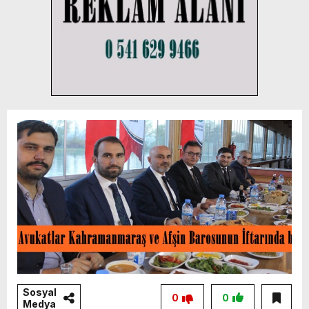
Sosyal
0
0
Medya