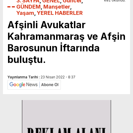
3. SAYFA
,
GENEL
,
Güncel
,
kez okundu.
GÜNDEM
,
Manşetler
,
Yaşam
,
YEREL HABERLER
Afşinli Avukatlar
Kahramanmaraş ve Afşin
Barosunun İftarında
buluştu.
Yayınlanma Tarihi :
23 Nisan 2022 - 8:37