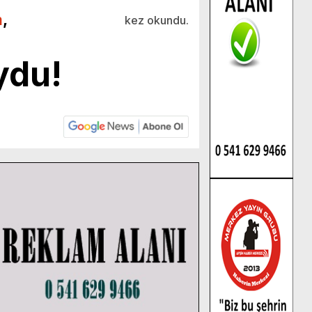
m
,
kez okundu.
ydu!