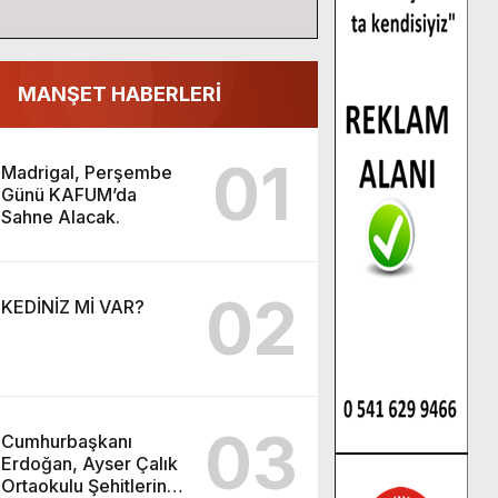
MANŞET HABERLERİ
01
Madrigal, Perşembe
Günü KAFUM’da
Sahne Alacak.
02
KEDİNİZ Mİ VAR?
03
Cumhurbaşkanı
Erdoğan, Ayser Çalık
Ortaokulu Şehitlerinin