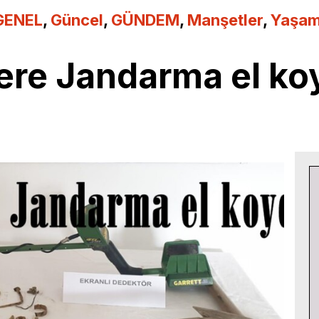
GENEL
,
Güncel
,
GÜNDEM
,
Manşetler
,
Yaşa
lere Jandarma el ko