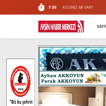
7:39
KEDİNİZ Mİ VAR?
7:27
Cumhurbaşkanı Erdoğan, Ay
13:57
Afşin Heyetinden Kaymak
EĞİT
10:34
Vatandaşlardan Ağustos 
16:48
Pusula Maraş Kamplarında
16:46
Pusula Maraş’ın Akademik
9:47
Afşin’de Orjinal deri işçil
8:37
Başkan Furkan Kılınç: “Bu
4:28
Başkan Görgel, Kahramanm
14:05
Madrigal, Perşembe Gün