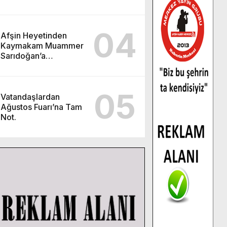
Aileleriyle Bir Araya
Geldi.
04
Afşin Heyetinden
Kaymakam Muammer
Sarıdoğan’a
Beşikdüzü’nde hayırlı
olsun ziyareti.
05
Vatandaşlardan
Ağustos Fuarı’na Tam
Not.