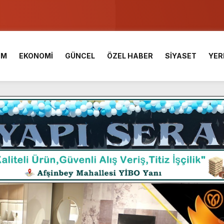
ser Çalık Ortaokulu Şehitlerinin Aileleriyle Bir Araya Geldi.
am Muammer Sarıdoğan’a Beşikdüzü’nde hayırlı olsun ziyareti
İM
EKONOMİ
GÜNCEL
ÖZEL HABER
SİYASET
YER
Fuarı’na Tam Not.
 2 Bin Genç Doğa ve Bilimle Buluştu.
 Desteği Türkiye Derecesi Getirdi.
iği hediyelik eşya satışı Yunus Dağdelen tarafından yaşatılıyor.
 birliktelik, Afşin Spor’un en büyük gücüdür.”
araş Kalesinde çalışmaları yerinde inceledi.
ü KAFUM’da Sahne Alacak.