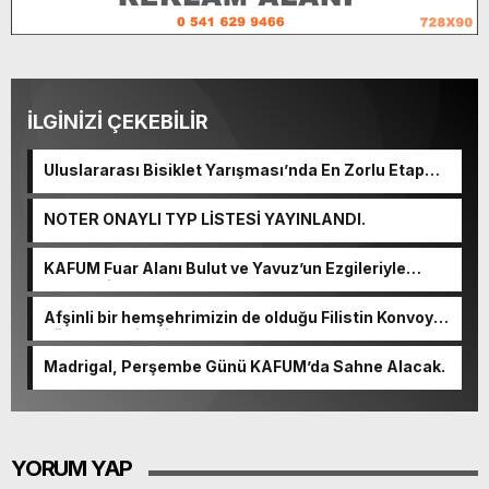
İLGİNİZİ ÇEKEBİLİR
Uluslararası Bisiklet Yarışması’nda En Zorlu Etap
Tamamlandı.
NOTER ONAYLI TYP LİSTESİ YAYINLANDI.
KAFUM Fuar Alanı Bulut ve Yavuz’un Ezgileriyle
Şenlendi.
Afşinli bir hemşehrimizin de olduğu Filistin Konvoyu,
güçlenerek ilerliyor.
Madrigal, Perşembe Günü KAFUM’da Sahne Alacak.
YORUM YAP