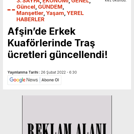
3. SAYFA
,
EKONOMİ
,
GENEL
,
kez okundu.
Güncel
,
GÜNDEM
,
Manşetler
,
Yaşam
,
YEREL
HABERLER
Afşin’de Erkek
Kuaförlerinde Traş
ücretleri güncellendi!
Yayınlanma Tarihi :
26 Şubat 2022 - 6:30