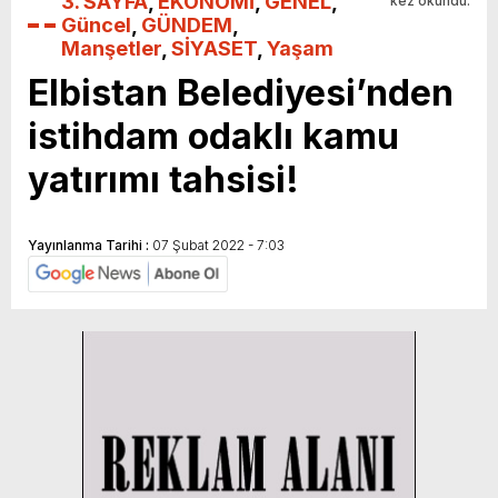
3. SAYFA
,
EKONOMİ
,
GENEL
,
kez okundu.
Güncel
,
GÜNDEM
,
Manşetler
,
SİYASET
,
Yaşam
Elbistan Belediyesi’nden
istihdam odaklı kamu
yatırımı tahsisi!
Yayınlanma Tarihi :
07 Şubat 2022 - 7:03