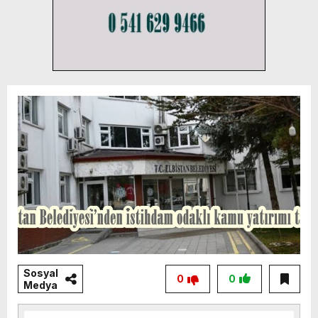
Sosyal
0
0
Medya