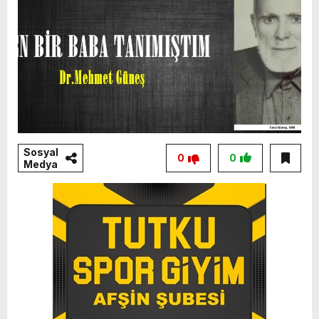
Sosyal
0
0
Medya