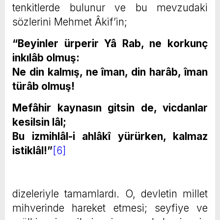
tenkitlerde bulunur ve bu mevzudaki
sözlerini Mehmet Âkif’in;
“Beyinler ürperir Yâ Rab, ne korkunç
inkılâb olmuş:
Ne din kalmış, ne îman, din harâb, îman
türâb olmuş!
Mefâhir kaynasın gitsin de, vicdanlar
kesilsin lâl;
Bu izmihlâl-i ahlâkî yürürken, kalmaz
istiklâl!”
[6]
dizeleriyle tamamlardı. O, devletin millet
mihverinde hareket etmesi; seyfiye ve