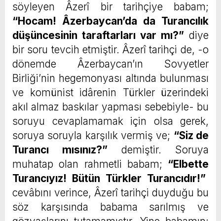
söyleyen Âzerî bir tarihçiye babam;
“Hocam! Âzerbaycan’da da Turancılık
düşüncesinin taraftarları var mı?”
diye
bir soru tevcih etmiştir. Âzerî tarihçi de, -o
dönemde Âzerbaycan’ın Sovyetler
Birliği’nin hegemonyası altında bulunması
ve komünist idârenin Türkler üzerindeki
akıl almaz baskılar yapması sebebiyle- bu
soruyu cevaplamamak için olsa gerek,
soruya soruyla karşılık vermiş ve;
“Siz de
Turancı mısınız?”
demiştir. Soruya
muhatap olan rahmetli babam;
“Elbette
Turancıyız! Bütün Türkler Turancıdır!”
cevâbını verince, Âzerî tarihçi duyduğu bu
söz karşısında babama sarılmış ve