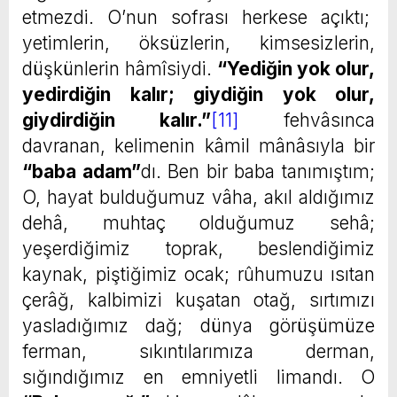
etmezdi. O’nun sofrası herkese açıktı;
yetimlerin, öksüzlerin, kimsesizlerin,
düşkünlerin hâmîsiydi.
“Yediğin yok olur,
yedirdiğin kalır; giydiğin yok olur,
giydirdiğin kalır.”
[11]
fehvâsınca
davranan, kelimenin kâmil mânâsıyla bir
“baba adam”
dı. Ben bir baba tanımıştım;
O, hayat bulduğumuz vâha, akıl aldığımız
dehâ, muhtaç olduğumuz sehâ;
yeşerdiğimiz toprak, beslendiğimiz
kaynak, piştiğimiz ocak; rûhumuzu ısıtan
çerâğ, kalbimizi kuşatan otağ, sırtımızı
yasladığımız dağ; dünya görüşümüze
ferman, sıkıntılarımıza derman,
sığındığımız en emniyetli limandı. O