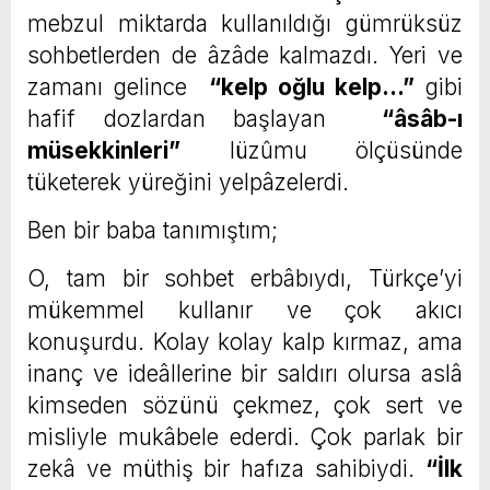
mebzul miktarda kullanıldığı gümrüksüz
sohbetlerden de âzâde kalmazdı. Yeri ve
zamanı gelince
“kelp oğlu kelp…”
gibi
hafif dozlardan başlayan
“âsâb-ı
müsekkinleri”
lüzûmu ölçüsünde
tüketerek yüreğini yelpâzelerdi.
Ben bir baba tanımıştım;
O, tam bir sohbet erbâbıydı, Türkçe’yi
mükemmel kullanır ve çok akıcı
konuşurdu. Kolay kolay kalp kırmaz, ama
inanç ve ideâllerine bir saldırı olursa aslâ
kimseden sözünü çekmez, çok sert ve
misliyle mukâbele ederdi. Çok parlak bir
zekâ ve müthiş bir hafıza sahibiydi.
“İlk