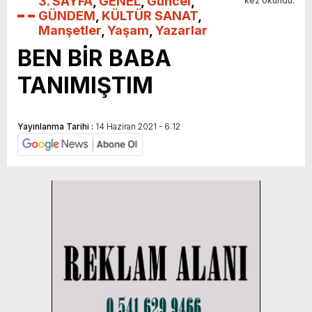
3. SAYFA
,
GENEL
,
Güncel
,
kez okundu.
GÜNDEM
,
KÜLTÜR SANAT
,
Manşetler
,
Yaşam
,
Yazarlar
BEN BİR BABA
TANIMIŞTIM
Yayınlanma Tarihi :
14 Haziran 2021 - 6:12