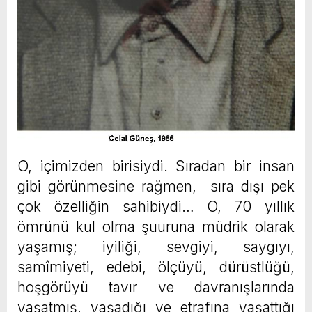
O, içimizden birisiydi. Sıradan bir insan
gibi görünmesine rağmen, sıra dışı pek
çok özelliğin sahibiydi… O, 70 yıllık
ömrünü kul olma şuuruna müdrik olarak
yaşamış; iyiliği, sevgiyi, saygıyı,
samîmiyeti, edebi, ölçüyü, dürüstlüğü,
hoşgörüyü tavır ve davranışlarında
yaşatmış, yaşadığı ve etrafına yaşattığı