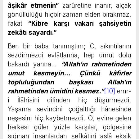
âşikâr etmenin”
zarûretine inanır, alçak
gönüllülüğü hiçbir zaman elden bırakmaz,
fakat
“Kibre karşı vakarı şahsiyetin
zekâtı
sayardı.”
Ben bir baba tanımıştım; O, sıkıntılarını
sezdirmezdi evlâtlarına, hep umut dolu
bakardı yarına…
“
Allah’ın rahmetinden
umut kesmeyin… Çünkü kâfirler
topluluğundan başkası Allah’ın
rahmetinden ümidini kesmez.”
[10]
emr-
i İlâhîsini dilinden hiç düşürmezdi.
Yaşama sevincini çoğalttığı hânesinde
neşesini hiç kaybetmezdi. O, evine gelen
herkesi güler yüzle karşılar, gölgesine
sığınan insanlardan şefkâtini aslâ eksik