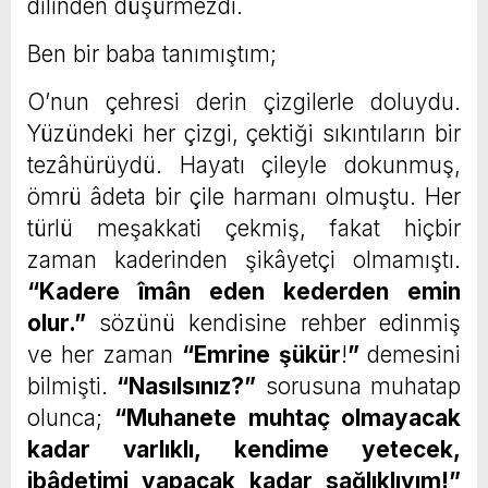
dilinden düşürmezdi.
Ben bir baba tanımıştım;
O’nun çehresi derin çizgilerle doluydu.
Yüzündeki her çizgi, çektiği sıkıntıların bir
tezâhürüydü. Hayatı çileyle dokunmuş,
ömrü âdeta bir çile harmanı olmuştu. Her
türlü meşakkati çekmiş, fakat hiçbir
zaman kaderinden şikâyetçi olmamıştı.
“Kadere îmân eden kederden emin
olur.”
sözünü kendisine rehber edinmiş
ve her zaman
“Emrine şükür
!
”
demesini
bilmişti.
“Nasılsınız?”
sorusuna muhatap
olunca;
“Muhanete muhtaç olmayacak
kadar varlıklı, kendime yetecek,
ibâdetimi yapacak kadar sağlıklıyım!”