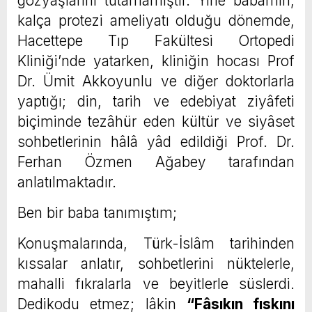
gözyaşlarını tutamamıştır. Yine babamın;
kalça protezi ameliyatı olduğu dönemde,
Hacettepe Tıp Fakültesi Ortopedi
Kliniği’nde yatarken, kliniğin hocası Prof
Dr. Ümit Akkoyunlu ve diğer doktorlarla
yaptığı; din, tarih ve edebiyat ziyâfeti
biçiminde tezâhür eden kültür ve siyâset
sohbetlerinin hâlâ yâd edildiği Prof. Dr.
Ferhan Özmen Ağabey tarafından
anlatılmaktadır.
Ben bir baba tanımıştım;
Konuşmalarında, Türk-İslâm tarihinden
kıssalar anlatır, sohbetlerini nüktelerle,
mahalli fıkralarla ve beyitlerle süslerdi.
Dedikodu etmez; lâkin
“Fâsıkın fıskını