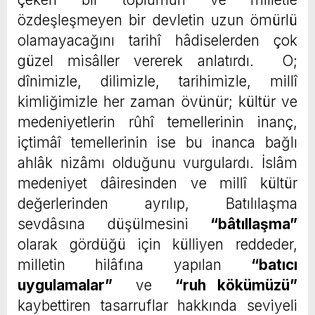
özdeşleşmeyen bir devletin uzun ömürlü
olamayacağını tarihî hâdiselerden çok
güzel misâller vererek anlatırdı. O;
dînimizle, dilimizle, tarihimizle, millî
kimliğimizle her zaman övünür; kültür ve
medeniyetlerin rûhî temellerinin inanç,
içtimâî temellerinin ise bu inanca bağlı
ahlâk nizâmı olduğunu vurgulardı. İslâm
medeniyet dâiresinden ve millî kültür
değerlerinden ayrılıp, Batılılaşma
sevdâsına düşülmesini
“bâtıllaşma”
olarak gördüğü için külliyen reddeder,
milletin hilâfına yapılan
“batıcı
uygulamalar”
ve
“ruh kökümüzü”
kaybettiren tasarruflar hakkında seviyeli