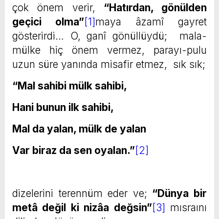
çok önem verir,
“Hatırdan, gönülden
geçici olma”
[1]
maya âzamî gayret
gösterirdi… O, ganî gönüllüydü; mala-
mülke hiç önem vermez, parayı-pulu
uzun süre yanında misafir etmez, sık sık;
“Mal sahibi mülk sahibi,
Hani bunun ilk sahibi,
Mal da yalan, mülk de yalan
Var biraz da sen oyalan.
”
[2]
dizelerini terennüm eder ve;
“Dünya bir
metâ değil ki nizâa değsin”
[3]
mısraını