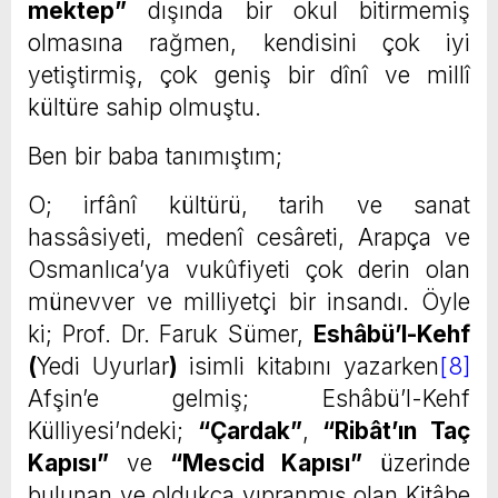
mektep”
dışında bir okul bitirmemiş
olmasına rağmen, kendisini çok iyi
yetiştirmiş, çok geniş bir dînî ve millî
kültüre sahip olmuştu.
Ben bir baba tanımıştım;
O; irfânî kültürü, tarih ve sanat
hassâsiyeti, medenî cesâreti, Arapça ve
Osmanlıca’ya vukûfiyeti çok derin olan
münevver ve milliyetçi bir insandı. Öyle
ki; Prof. Dr. Faruk Sümer,
Eshâbü’l-Kehf
(
Yedi Uyurlar
)
isimli kitabını yazarken
[8]
Afşin’e gelmiş; Eshâbü’l-Kehf
Külliyesi’ndeki;
“Çardak”
,
“Ribât’ın Taç
Kapısı”
ve
“Mescid Kapısı”
üzerinde
bulunan ve oldukça yıpranmış olan Kitâbe