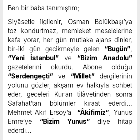
Ben bir baba tanımıştım;
Siyâsetle ilgilenir, Osman Bölükbaşı’ya
toz kondurtmaz, memleket meselelerine
kafa yorar, her gün mutlaka ajans dinler,
bir-iki gün gecikmeyle gelen
“Bugün”
,
“Yeni İstanbul”
ve
“Bizim Anadolu”
gazetelerini okurdu. Abone olduğu
“Serdengeçti”
ve
“Millet”
dergilerinin
yolunu gözler, akşam ev halkıyla sohbet
eder, geceleri Kur’an tilâvetinden sonra
Safahat’tan bölümler kıraat ederdi…
Mehmet Akif Ersoy’a
“Âkifimiz”
, Yunus
Emre’ye
“Bizim Yunus”
diye hitap
ederdi…