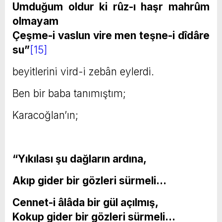
Umduğum oldur ki rûz-ı haşr mahrûm
olmayam
Çeşme-i vaslun vire men teşne-i dîdâre
su”
[15]
beyitlerini vird-i zebân eylerdi.
Ben bir baba tanımıştım;
Karacoğlan’ın;
“Yıkılası şu dağların ardına,
Akıp gider bir gözleri sürmeli…
Cennet-i âlâda bir gül açılmış,
Kokup gider bir gözleri sürmeli…