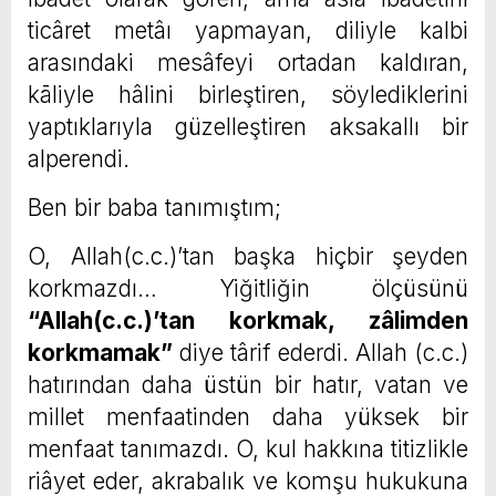
ticâret metâı yapmayan, diliyle kalbi
arasındaki mesâfeyi ortadan kaldıran,
kāliyle hâlini birleştiren, söylediklerini
yaptıklarıyla güzelleştiren aksakallı bir
alperendi.
Ben bir baba tanımıştım;
O, Allah(c.c.)’tan başka hiçbir şeyden
korkmazdı… Yiğitliğin ölçüsünü
“Allah(c.c.)’tan korkmak, zâlimden
korkmamak”
diye târif ederdi. Allah (c.c.)
hatırından daha üstün bir hatır, vatan ve
millet menfaatinden daha yüksek bir
menfaat tanımazdı. O, kul hakkına titizlikle
riâyet eder, akrabalık ve komşu hukukuna