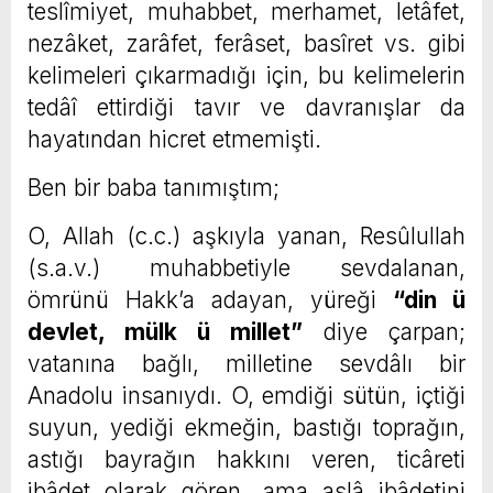
teslîmiyet, muhabbet, merhamet, letâfet,
nezâket, zarâfet, ferâset, basîret vs. gibi
kelimeleri çıkarmadığı için, bu kelimelerin
tedâî ettirdiği tavır ve davranışlar da
hayatından hicret etmemişti.
Ben bir baba tanımıştım;
O, Allah (c.c.) aşkıyla yanan, Resûlullah
(s.a.v.) muhabbetiyle sevdalanan,
ömrünü Hakk’a adayan, yüreği
“din ü
devlet, mülk ü millet”
diye çarpan;
vatanına bağlı, milletine sevdâlı bir
Anadolu insanıydı. O, emdiği sütün, içtiği
suyun, yediği ekmeğin, bastığı toprağın,
astığı bayrağın hakkını veren, ticâreti
ibâdet olarak gören, ama aslâ ibâdetini