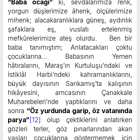
“Baba ocağı”
ki, sevdâlarımıza renk,
yorgun düşlerimize âhenk, ölçülerimize
mihenk; alacakaranlıklara güneş, aydınlık
şafaklara eş, vuslatı ertelenmiş
mefkûrelerimize ateş olurdu. Ben bir
baba tanımıştım; Anlatacakları çoktu
çocuklarına… Babasının Yemen
hâtıralarını, Maraş’ın Kurtuluşu’ndaki ve
İstiklâl Harbi’ndeki kahramanlıklarını,
büyük dayısının Sarıkamış’ta kalışının
hikâyesini, amcasının Çanakkale
Muharebeleri’nde yaptıklarını ve daha
sonra
“Öz yurdunda garip, öz vatanında
parya”
[12]
olup çektiklerini anlatırken
gözleri terler, göz pınarlarından akan
yaşları çocuklarına göstermemek için