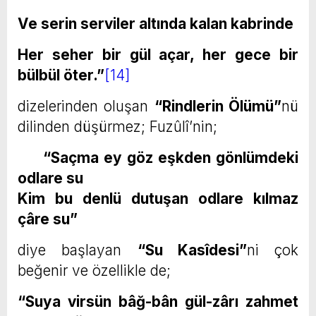
Ve serin serviler altında kalan kabrinde
Her seher bir gül açar, her gece bir
bülbül öter.”
[14]
dizelerinden oluşan
“Rindlerin Ölümü”
nü
dilinden düşürmez; Fuzûlî’nin;
“Saçma ey göz eşkden gönlümdeki
odlare su
Kim bu denlü dutuşan odlare kılmaz
çâre su”
diye başlayan
“Su Kasîdesi”
ni çok
beğenir ve özellikle de;
“Suya virsün bâğ-bân gül-zârı zahmet