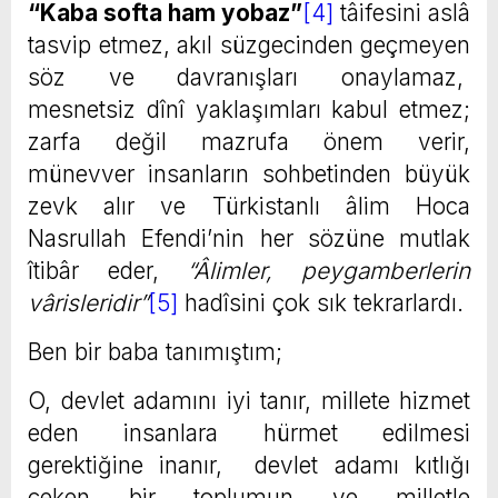
“Kaba softa ham yobaz”
[4]
tâifesini aslâ
tasvip etmez, akıl süzgecinden geçmeyen
söz ve davranışları onaylamaz,
mesnetsiz dînî yaklaşımları kabul etmez;
zarfa değil mazrufa önem verir,
münevver insanların sohbetinden büyük
zevk alır ve Türkistanlı âlim Hoca
Nasrullah Efendi’nin her sözüne mutlak
îtibâr eder,
“Âlimler, peygamberlerin
vârisleridir”
[5]
hadîsini çok sık tekrarlardı.
Ben bir baba tanımıştım;
O, devlet adamını iyi tanır, millete hizmet
eden insanlara hürmet edilmesi
gerektiğine inanır, devlet adamı kıtlığı
çeken bir toplumun ve milletle