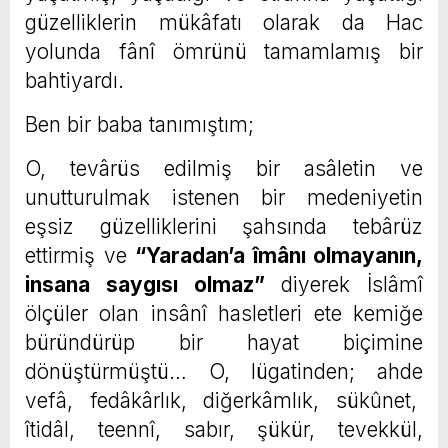
güzelliklerin mükâfatı olarak da Hac
yolunda fânî ömrünü tamamlamış bir
bahtiyardı.
Ben bir baba tanımıştım;
O, tevârüs edilmiş bir asâletin ve
unutturulmak istenen bir medeniyetin
eşsiz güzelliklerini şahsında tebârüz
ettirmiş ve
“Yaradan’a îmânı olmayanın,
insana saygısı olmaz”
diyerek İslâmî
ölçüler olan insânî hasletleri ete kemiğe
büründürüp bir hayat biçimine
dönüştürmüştü… O, lügatinden; ahde
vefâ, fedâkârlık, diğerkâmlık, sükûnet,
îtidâl, teennî, sabır, şükür, tevekkül,