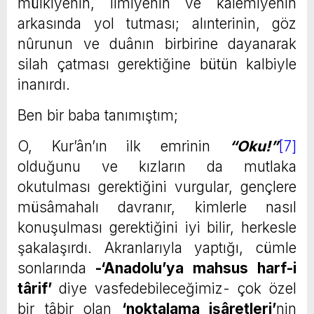
mülkiyenin, ilmiyenin ve kalemiyenin
arkasında yol tutması; alınterinin, göz
nûrunun ve duânın birbirine dayanarak
silah çatması gerektiğine bütün kalbiyle
inanırdı.
Ben bir baba tanımıştım;
O, Kur’ân’ın ilk emrinin
“Oku!”
[7]
olduğunu ve kızların da mutlaka
okutulması gerektiğini vurgular, gençlere
müsâmahalı davranır, kimlerle nasıl
konuşulması gerektiğini iyi bilir, herkesle
şakalaşırdı. Akranlarıyla yaptığı, cümle
sonlarında
-‘Anadolu’ya mahsus harf-i
târif’
diye vasfedebileceğimiz- çok özel
bir tâbir olan
‘noktalama işâretleri’
nin