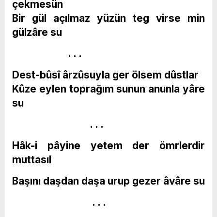
çekmesün
Bir gül açılmaz yüzün teg virse min
gülzâre su
. . .
Dest-bûsî ârzûsuyla ger ölsem dûstlar
Kûze eylen toprağım sunun anunla yâre
su
. . .
Hâk-i pâyine yetem der ömrlerdir
muttasıl
Başını daşdan daşa urup gezer âvâre su
. . .