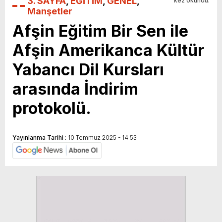
3. SAYFA
,
EĞİTİM
,
GENEL
,
kez okundu.
Manşetler
Afşin Eğitim Bir Sen ile
Afşin Amerikanca Kültür
Yabancı Dil Kursları
arasında İndirim
protokolü.
Yayınlanma Tarihi :
10 Temmuz 2025 - 14:53