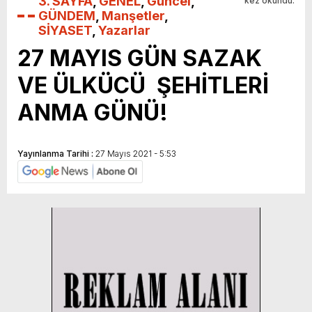
3. SAYFA
,
GENEL
,
Güncel
,
kez okundu.
GÜNDEM
,
Manşetler
,
SİYASET
,
Yazarlar
27 MAYIS GÜN SAZAK
VE ÜLKÜCÜ ŞEHİTLERİ
ANMA GÜNÜ!
Yayınlanma Tarihi :
27 Mayıs 2021 - 5:53