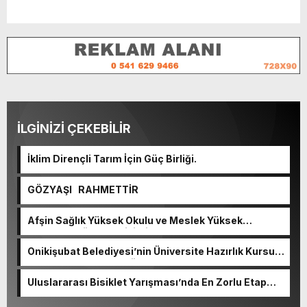
İLGİNİZİ ÇEKEBİLİR
İklim Dirençli Tarım İçin Güç Birliği.
GÖZYAŞI RAHMETTİR
Afşin Sağlık Yüksek Okulu ve Meslek Yüksek
Okulunda görev değişimi!
Onikişubat Belediyesi’nin Üniversite Hazırlık Kursu
başvurularında son gün 7 Ağustos.
Uluslararası Bisiklet Yarışması’nda En Zorlu Etap
Tamamlandı.