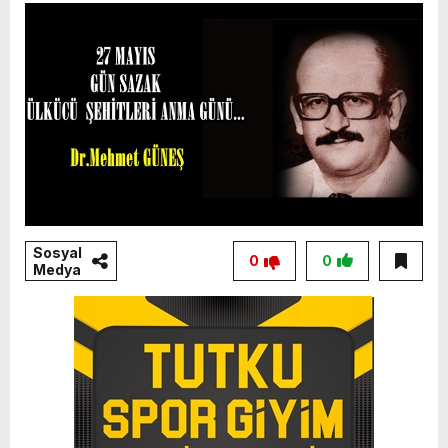
Sosyal
0
0
Medya