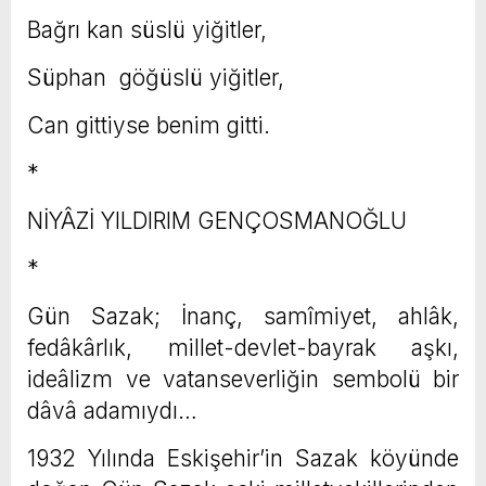
Bağrı kan süslü yiğitler,
Süphan göğüslü yiğitler,
Can gittiyse benim gitti.
*
NİYÂZİ YILDIRIM GENÇOSMANOĞLU
*
Gün Sazak; İnanç, samîmiyet, ahlâk,
fedâkârlık, millet-devlet-bayrak aşkı,
ideâlizm ve vatanseverliğin sembolü bir
dâvâ adamıydı…
1932 Yılında Eskişehir’in Sazak köyünde