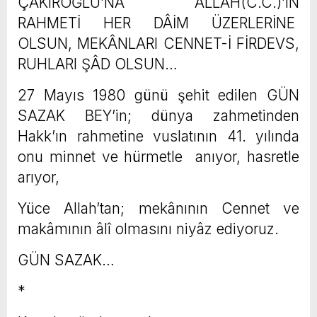
ÇAKIROĞLU’NA ALLAH(C.C.)’IN
RAHMETİ HER DÂİM ÜZERLERİNE
OLSUN, MEKÂNLARI CENNET-İ FİRDEVS,
RUHLARI ŞÂD OLSUN…
27 Mayıs 1980 günü şehit edilen GÜN
SAZAK BEY’in; dünya zahmetinden
Hakk’ın rahmetine vuslatının 41. yılında
onu minnet ve hürmetle anıyor, hasretle
arıyor,
Yüce Allah’tan; mekânının Cennet ve
makâmının âlî olmasını niyâz ediyoruz.
GÜN SAZAK…
*