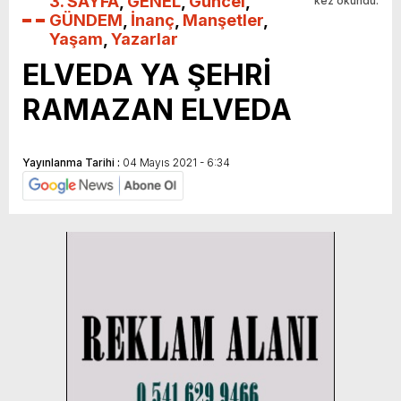
3. SAYFA
,
GENEL
,
Güncel
,
kez okundu.
GÜNDEM
,
İnanç
,
Manşetler
,
Yaşam
,
Yazarlar
ELVEDA YA ŞEHRİ
RAMAZAN ELVEDA
Yayınlanma Tarihi :
04 Mayıs 2021 - 6:34