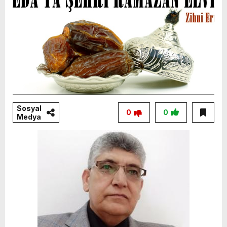
Sosyal
0
0
Medya