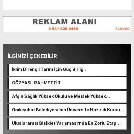
İLGİNİZİ ÇEKEBİLİR
İklim Dirençli Tarım İçin Güç Birliği.
GÖZYAŞI RAHMETTİR
Afşin Sağlık Yüksek Okulu ve Meslek Yüksek
Okulunda görev değişimi!
Onikişubat Belediyesi’nin Üniversite Hazırlık Kursu
başvurularında son gün 7 Ağustos.
Uluslararası Bisiklet Yarışması’nda En Zorlu Etap
Tamamlandı.