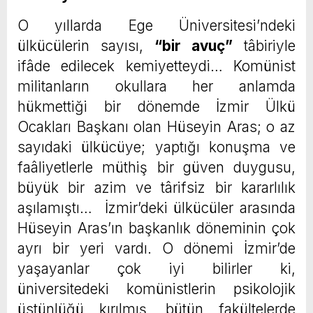
O yıllarda Ege Üniversitesi’ndeki
ülkücülerin sayısı,
“bir avuç”
tâbiriyle
ifâde edilecek kemiyetteydi… Komünist
militanların okullara her anlamda
hükmettiği bir dönemde İzmir Ülkü
Ocakları Başkanı olan Hüseyin Aras; o az
sayıdaki ülkücüye; yaptığı konuşma ve
faâliyetlerle müthiş bir güven duygusu,
büyük bir azim ve târifsiz bir kararlılık
aşılamıştı… İzmir’deki ülkücüler arasında
Hüseyin Aras’ın başkanlık döneminin çok
ayrı bir yeri vardı. O dönemi İzmir’de
yaşayanlar çok iyi bilirler ki,
üniversitedeki komünistlerin psikolojik
üstünlüğü kırılmış, bütün fakültelerde