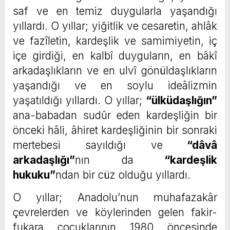
saf ve en temiz duygularla yaşandığı
yıllardı. O yıllar; yiğitlik ve cesaretin, ahlâk
ve fazîletin, kardeşlik ve samimiyetin, iç
içe girdiği, en kalbî duyguların, en bâkî
arkadaşlıkların ve en ulvî gönüldaşlıkların
yaşandığı ve en soylu ideâlizmin
yaşatıldığı yıllardı. O yıllar;
“ülküdaşlığın”
ana-babadan sudûr eden kardeşliğin bir
önceki hâli, âhiret kardeşliğinin bir sonraki
mertebesi sayıldığı ve
“dâvâ
arkadaşlığı”
nın da
“kardeşlik
hukuku”
ndan bir cüz olduğu yıllardı.
O yıllar; Anadolu’nun muhafazakâr
çevrelerden ve köylerinden gelen fakir-
fukara çocuklarının 1980 öncesinde