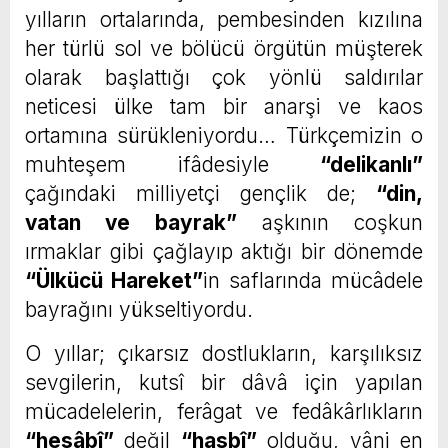
yılların ortalarında, pembesinden kızılına
her türlü sol ve bölücü örgütün müşterek
olarak başlattığı çok yönlü saldırılar
neticesi ülke tam bir anarşi ve kaos
ortamına sürükleniyordu… Türkçemizin o
muhteşem ifâdesiyle
“delikanlı”
çağındaki milliyetçi gençlik de;
“din,
vatan ve bayrak”
aşkının coşkun
ırmaklar gibi çağlayıp aktığı bir dönemde
“Ülkücü Hareket”
in saflarında mücâdele
bayrağını yükseltiyordu.
O yıllar; çıkarsız dostlukların, karşılıksız
sevgilerin, kutsî bir dâvâ için yapılan
mücadelelerin, ferâgat ve fedâkârlıkların
“hesâbî”
değil
“hasbî”
olduğu, yâni en