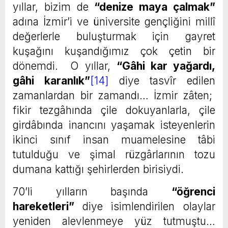
yıllar, bizim de
“denize maya çalmak”
adına İzmir’i ve üniversite gençliğini millî
değerlerle buluşturmak için gayret
kuşağını kuşandığımız çok çetin bir
dönemdi. O yıllar,
“Gâhi kar yağardı,
gâhi karanlık”
[14]
diye tasvîr edilen
zamanlardan bir zamandı… İzmir zâten;
fikir tezgâhında çile dokuyanlarla, çile
girdâbında inancını yaşamak isteyenlerin
ikinci sınıf insan muamelesine tâbi
tutulduğu ve şimal rüzgârlarının tozu
dumana kattığı şehirlerden birisiydi.
70’li yılların başında
“öğrenci
hareketleri”
diye isimlendirilen olaylar
yeniden alevlenmeye yüz tutmuştu…