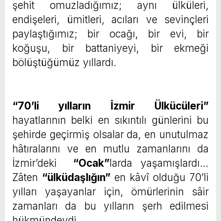
şehit omuzladığımız; aynı ülküleri,
endişeleri, ümitleri, acıları ve sevinçleri
paylaştığımız; bir ocağı, bir evi, bir
koğuşu, bir battaniyeyi, bir ekmeği
bölüştüğümüz yıllardı.
“70’li yılların İzmir Ülkücüleri”
hayatlarının belki en sıkıntılı günlerini bu
şehirde geçirmiş olsalar da, en unutulmaz
hâtıralarını ve en mutlu zamanlarını da
İzmir’deki
“Ocak”
larda yaşamışlardı…
Zâten
“ülküdaşlığın”
en kâvî olduğu 70’li
yılları yaşayanlar için, ömürlerinin sâir
zamanları da bu yılların şerh edilmesi
hükmündeydi…