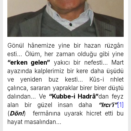
Gönül hânemize yine bir hazan rüzgârı
esti… Ölüm, her zaman olduğu gibi yine
“erken gelen”
yakıcı bir nefesti… Mart
ayazında kalplerimiz bir kere daha üşüdü
ve yeniden buz kesti… Kûs-i rıhlet
çalınca, sararan yapraklar birer birer düştü
dalından… Ve
“Kubbe-i Hadrâ”
dan feyz
alan bir güzel insan daha
“Ircı’i”
[1]
(
Dön!
) fermânına uyarak hicret etti bu
hayat masalından…