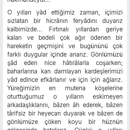
O yılları yâd ettiğimiz zaman, içimizi
sızlatan bir hicrânın feryâdını duyarız
kalbimizde… Fırtınalı yıllardan geriye
kalan ve bedeli çok ağır ödenen bir
hareketin geçmişini ve bugününü çok
farklı duygular içinde anarız. Gönlümüzü
şâd eden nice hâtırâlarla coşarken;
baharlarına kan damlayan kardeşlerimizi
yâd edince efkârlanır ve için için ağlarız.
Yüreğimizin en mutena köşelerine
oturttuğumuz o yılların eskimeyen
arkadaşlıklarını, bâzen âh ederek, bâzen
târifsiz bir heyecan duyarak ve bâzen de
gönlümüze çöken koyu bir hüznün