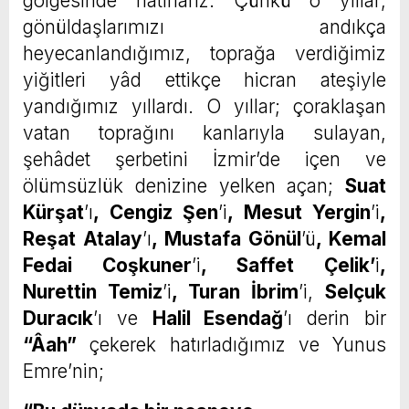
gölgesinde hatırlarız. Çünkü o yıllar;
gönüldaşlarımızı andıkça
heyecanlandığımız, toprağa verdiğimiz
yiğitleri yâd ettikçe hicran ateşiyle
yandığımız yıllardı. O yıllar; çoraklaşan
vatan toprağını kanlarıyla sulayan,
şehâdet şerbetini İzmir’de içen ve
ölümsüzlük denizine yelken açan;
Suat
Kürşat
’ı
, Cengiz Şen
’i
, Mesut Yergin
’i
,
Reşat Atalay
’ı
, Mustafa Gönül
’ü
, Kemal
Fedai Coşkuner
’i
, Saffet Çelik’
i
,
Nurettin Temiz
’i
, Turan İbrim
’i,
Selçuk
Duracık
’ı ve
Halil Esendağ
’ı derin bir
“Âah”
çekerek hatırladığımız ve Yunus
Emre’nin;