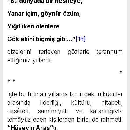
“Bu dünyada bir nesneye,
Yanar içim, göynür özüm;
Yiğit iken ölenlere
Gök ekini biçmiş gibi…”
[16]
dizelerini terleyen gözlerle terennüm
ettiğimiz yıllardı.
*
* *
İşte bu fırtınalı yıllarda İzmir’deki ülkücüler
arasında liderliği, kültürü, hitâbeti,
cesâreti, samîmiyeti ve kararlılığıyla
temâyüz eden kişilerden birisi de rahmetli
“Hüseyin Aras”
tı.