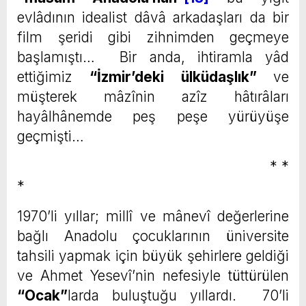
evlâdının idealist dâvâ arkadaşları da bir
film şeridi gibi zihnimden geçmeye
başlamıştı… Bir anda, ihtiramla yâd
ettiğimiz
“İzmir’deki ülküdaşlık”
ve
müşterek mâzînin azîz hâtırâları
hayâlhânemde peş peşe yürüyüşe
geçmişti…
* *
*
1970’li yıllar; millî ve mânevî değerlerine
bağlı Anadolu çocuklarının üniversite
tahsili yapmak için büyük şehirlere geldiği
ve Ahmet Yesevî’nin nefesiyle tüttürülen
“Ocak”
larda buluştuğu yıllardı. 70’li