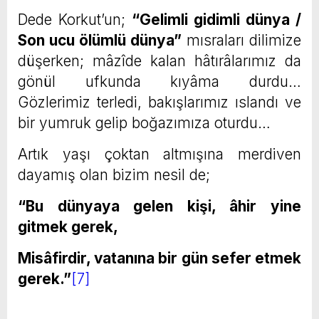
Dede Korkut’un;
“Gelimli gidimli dünya /
Son ucu ölümlü dünya”
mısraları dilimize
düşerken; mâzîde kalan hâtırâlarımız da
gönül ufkunda kıyâma durdu…
Gözlerimiz terledi, bakışlarımız ıslandı ve
bir yumruk gelip boğazımıza oturdu…
Artık yaşı çoktan altmışına merdiven
dayamış olan bizim nesil de;
“Bu dünyaya gelen kişi, âhir yine
gitmek gerek,
Misâfirdir, vatanına bir gün sefer etmek
gerek.”
[7]