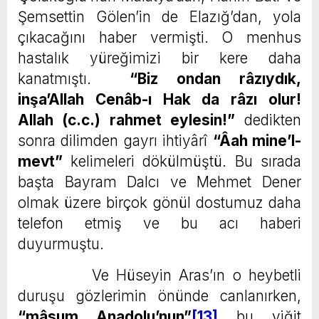
Şemsettin Gölen’in de Elazığ’dan, yola
çıkacağını haber vermişti. O menhus
hastalık yüreğimizi bir kere daha
kanatmıştı.
“Biz ondan râzıydık,
inşa’Allah Cenâb-ı Hak da râzı olur!
Allah (c.c.) rahmet eylesin!”
dedikten
sonra dilimden gayrı ihtiyârî
“Âah mine’l-
mevt”
kelimeleri dökülmüştü. Bu sırada
başta Bayram Dalcı ve Mehmet Dener
olmak üzere birçok gönül dostumuz daha
telefon etmiş ve bu acı haberi
duyurmuştu.
Ve Hüseyin Aras’ın o heybetli
duruşu gözlerimin önünde canlanırken,
“mâsum Anadolu’nun”
[13]
bu yiğit