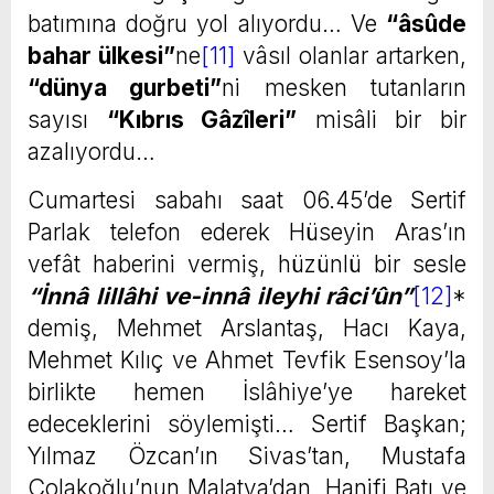
batımına doğru yol alıyordu… Ve
“âsûde
bahar ülkesi”
ne
[11]
vâsıl olanlar artarken,
“dünya gurbeti”
ni mesken tutanların
sayısı
“Kıbrıs Gâzîleri”
misâli bir bir
azalıyordu…
Cumartesi sabahı saat 06.45’de Sertif
Parlak telefon ederek Hüseyin Aras’ın
vefât haberini vermiş, hüzünlü bir sesle
“İnnâ lillâhi ve-innâ ileyhi râci’ûn”
[12]
*
demiş, Mehmet Arslantaş, Hacı Kaya,
Mehmet Kılıç ve Ahmet Tevfik Esensoy’la
birlikte hemen İslâhiye’ye hareket
edeceklerini söylemişti… Sertif Başkan;
Yılmaz Özcan’ın Sivas’tan, Mustafa
Çolakoğlu’nun Malatya’dan, Hanifi Batı ve