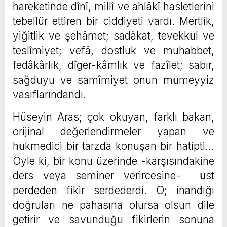
hareketinde dînî, millî ve ahlâkî hasletlerini
tebellür ettiren bir ciddiyeti vardı. Mertlik,
yiğitlik ve şehâmet; sadâkat, tevekkül ve
teslîmiyet; vefâ, dostluk ve muhabbet,
fedâkârlık, dîger-kâmlık ve fazîlet; sabır,
sağduyu ve samîmiyet onun mümeyyiz
vasıflarındandı.
Hüseyin Aras; çok okuyan, farklı bakan,
orijinal değerlendirmeler yapan ve
hükmedici bir tarzda konuşan bir hatipti…
Öyle ki, bir konu üzerinde -karşısındakine
ders veya seminer verircesine- üst
perdeden fikir serdederdi. O; inandığı
doğruları ne pahasına olursa olsun dile
getirir ve savunduğu fikirlerin sonuna