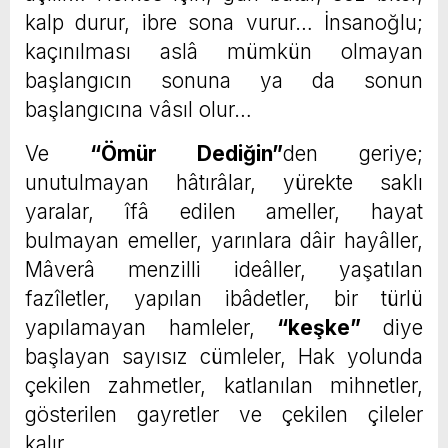
kalp durur, ibre sona vurur… İnsanoğlu;
kaçınılması aslâ mümkün olmayan
başlangıcın sonuna ya da sonun
başlangıcına vâsıl olur…
Ve
“Ömür Dediğin”
den geriye;
unutulmayan hâtırâlar, yürekte saklı
yaralar, îfâ edilen ameller, hayat
bulmayan emeller, yarınlara dâir hayâller,
Mâverâ menzilli ideâller, yaşatılan
fazîletler, yapılan ibâdetler, bir türlü
yapılamayan hamleler,
“keşke”
diye
başlayan sayısız cümleler, Hak yolunda
çekilen zahmetler, katlanılan mihnetler,
gösterilen gayretler ve çekilen çileler
kalır…