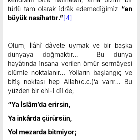
türlü tam olarak idrâk edemediğimiz
“en
büyük nasîhattır.”
[4]
Ölüm, İlâhî dâvete uymak ve bir başka
dünyaya doğmaktır… Bu dünya
hayâtında insana verilen ömür sermâyesi
ölümle noktalanır… Yolların başlangıç ve
bitiş noktası hep Allah(c.c.)’a varır… Bu
yüzden bir ehl-i dil de;
“Ya İslâm’da erirsin,
Ya inkârda çürürsün,
Yol mezarda bitmiyor;