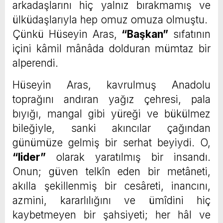
arkadaşlarını hiç yalnız bırakmamış ve
ülküdaşlarıyla hep omuz omuza olmuştu.
Çünkü Hüseyin Aras,
“Başkan”
sıfatının
içini kâmil mânâda dolduran mümtaz bir
alperendi.
Hüseyin Aras, kavrulmuş Anadolu
toprağını andıran yağız çehresi, pala
bıyığı, mangal gibi yüreği ve bükülmez
bileğiyle, sanki akıncılar çağından
günümüze gelmiş bir serhat beyiydi. O,
“lider”
olarak yaratılmış bir insandı.
Onun; güven telkîn eden bir metâneti,
akılla şekillenmiş bir cesâreti, inancını,
azmini, kararlılığını ve ümîdini hiç
kaybetmeyen bir şahsiyeti; her hâl ve