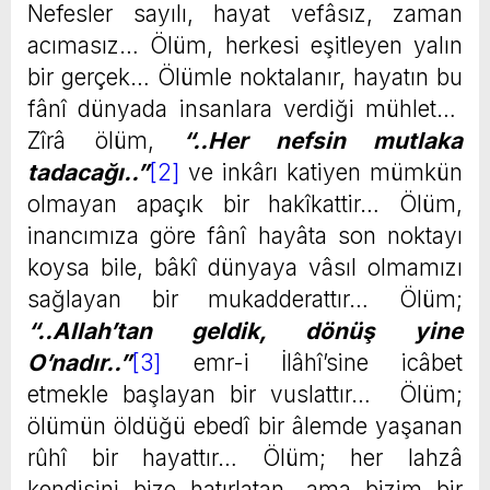
Nefesler sayılı, hayat vefâsız, zaman
acımasız… Ölüm, herkesi eşitleyen yalın
bir gerçek… Ölümle noktalanır, hayatın bu
fânî dünyada insanlara verdiği mühlet…
Zîrâ ölüm,
“..Her nefsin mutlaka
tadacağı..”
[2]
ve inkârı katiyen mümkün
olmayan apaçık bir hakîkattir… Ölüm,
inancımıza göre fânî hayâta son noktayı
koysa bile, bâkî dünyaya vâsıl olmamızı
sağlayan bir mukadderattır… Ölüm;
“..Allah’tan geldik, dönüş yine
O’nadır..”
[3]
emr-i İlâhî’sine icâbet
etmekle başlayan bir vuslattır… Ölüm;
ölümün öldüğü ebedî bir âlemde yaşanan
rûhî bir hayattır… Ölüm; her lahzâ
kendisini bize hatırlatan, ama bizim bir