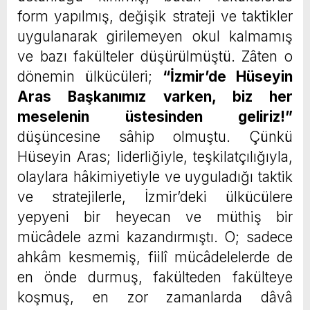
form yapılmış, değişik strateji ve taktikler
uygulanarak girilemeyen okul kalmamış
ve bazı fakülteler düşürülmüştü. Zâten o
dönemin ülkücüleri;
“İzmir’de Hüseyin
Aras Başkanımız varken, biz her
meselenin üstesinden geliriz!”
düşüncesine sâhip olmuştu. Çünkü
Hüseyin Aras; liderliğiyle, teşkilatçılığıyla,
olaylara hâkimiyetiyle ve uyguladığı taktik
ve stratejilerle, İzmir’deki ülkücülere
yepyeni bir heyecan ve müthiş bir
mücâdele azmi kazandırmıştı. O; sadece
ahkâm kesmemiş, fiilî mücâdelelerde de
en önde durmuş, fakülteden fakülteye
koşmuş, en zor zamanlarda dâvâ