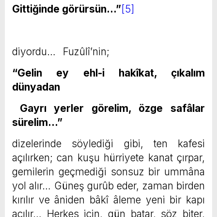
Gittiğinde görürsün…”
[5]
diyordu…
Fuzûlî’nin;
“Gelin ey ehl-i hakîkat, çıkalım
dünyadan
Gayrı yerler görelim, özge safâlar
sürelim…”
dizelerinde söylediği gibi, ten kafesi
açılırken; can kuşu hürriyete kanat çırpar,
gemilerin geçmediği sonsuz bir ummâna
yol alır… Güneş gurûb eder, zaman birden
kırılır ve âniden bâkî âleme yeni bir kapı
açılır… Herkes için, gün batar, söz biter,