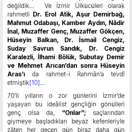
değildik… Ve İzmir Ülkücüleri olarak
rahmetli
Dr.
Erol Atik, Aşur Demirbağ,
Mahmut Odabaşı, Kamber Aydın, Nâdir
İnal, Muzaffer Genç, Muzaffer Gökçen,
Hüseyin Balkan, Dr. İsmail Cengiz,
Suday Savrun Sandık, Dr. Cengiz
Karalezli, İlhami Bölük, Subutay Demir
ve Mehmet Arıcan’dan sonra Hüseyin
Aras’ı
da rahmet-i Rahmân’a tevdî
etmiştik
[10]
…
70’li yılların o zor günlerini İzmir’de
yaşayan bu ideâlist gençliğin gönülleri
genç olsa da,
“Onlar”;
saçlarından
giymeye başladıkları beyaz kefenleriyle
zâten her geçen gün biraz daha gün