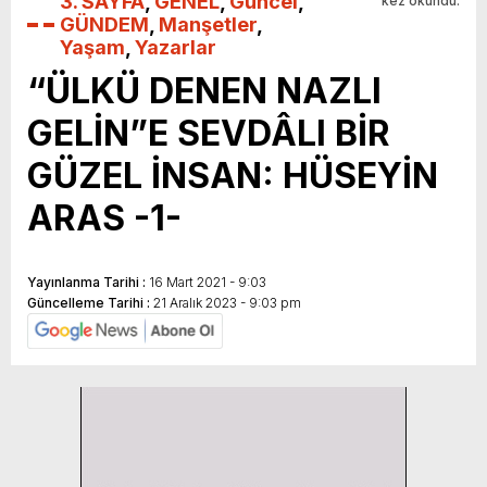
3. SAYFA
,
GENEL
,
Güncel
,
kez okundu.
GÜNDEM
,
Manşetler
,
Yaşam
,
Yazarlar
“ÜLKÜ DENEN NAZLI
GELİN”E SEVDÂLI BİR
GÜZEL İNSAN: HÜSEYİN
ARAS -1-
Yayınlanma Tarihi :
16 Mart 2021 - 9:03
Güncelleme Tarihi :
21 Aralık 2023 - 9:03 pm