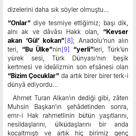
dizelerini daha sık söyler olmuştu…
“Onlar”
diye tesmiye ettiğimiz; başı dik,
alnı ak ve dâvâsı Hakk olan,
“Kevser
akan ‘Gül’ kokan”
[8]
; Anadolu’nun alın
teri,
“Bu Ülke”
nin
[9]
“yerli”
leri, Türk’ün
yürek sesi, Türk Dünyası’nın beşik
kertmesi ve ideâlizmin son efsânesi olan
“Bizim Çocuklar”
da artık birer birer terk-i
dünyâ ediyordu…
Ahmet Turan Alkan’ın dediği gibi, zâten
Muhsin Başkan’ın şehâdetinden sonra,
emr-i Hak rahmetlinin bütün yaşıtlarını,
nesildaşlarını, ülküdaşlarını bir anda
kocaltmıştı ve artık hiç birimiz genç