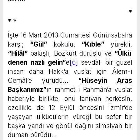
*
* *
İşte 16 Mart 2013 Cumartesi Günü sabaha
karşı;
“Gül”
kokulu,
“Kıble”
yürekli,
“Hilâl”
bakışlı, Bozkurt duruşlu ve
“Ülkü
denen nazlı gelin”
e
[6]
sevdâlı bir güzel
insan daha Hakk’a vuslat için Âlem-i
Cemâl’e yürüdü…
“Hüseyin Aras
Başkanımız”
ın rahmet-i Rahmân’a vuslat
haberiyle birlikte; onu tanıyan herkesin,
özellikle de 12 Eylül öncesini İzmir’de
yaşayan ülkücülerin yüreği bu sefer bir
başka yandı ve gönül dağını simsiyah bir
duman bürüdü…