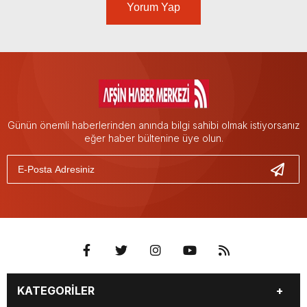
Yorum Yap
Günün önemli haberlerinden anında bilgi sahibi olmak istiyorsanız
eğer haber bültenine üye olun.
KATEGORİLER