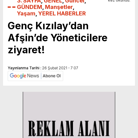
3. SAYFA
,
GENEL
,
Güncel
,
kez okundu.
GÜNDEM
,
Manşetler
,
Yaşam
,
YEREL HABERLER
Genç Kızılay’dan
Afşin’de Yöneticilere
ziyaret!
Yayınlanma Tarihi :
26 Şubat 2021 - 7:07