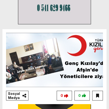
Sosyal
0
0
Medya