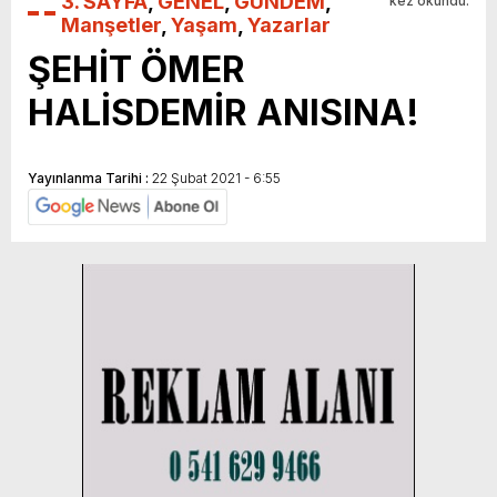
3. SAYFA
,
GENEL
,
GÜNDEM
,
kez okundu.
Manşetler
,
Yaşam
,
Yazarlar
ŞEHİT ÖMER
HALİSDEMİR ANISINA!
Yayınlanma Tarihi :
22 Şubat 2021 - 6:55