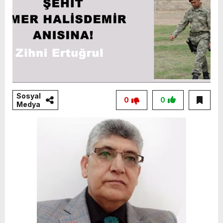
Sosyal
0
0
Medya