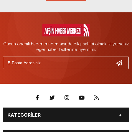
Günün önemli haberlerinden anında bilgi sahibi olmak istiyorsanız
eğer haber bültenine üye olun.
KATEGORİLER
EĞİTİM
EKONOMİ