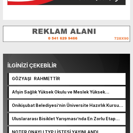
İLGİNİZİ ÇEKEBİLİR
GÖZYAŞI RAHMETTİR
Afşin Sağlık Yüksek Okulu ve Meslek Yüksek
Okulunda görev değişimi!
Onikişubat Belediyesi’nin Üniversite Hazırlık Kursu
başvurularında son gün 7 Ağustos.
Uluslararası Bisiklet Yarışması’nda En Zorlu Etap
Tamamlandı.
NOTER ONAYLI TYP LİSTESİ YAYINLANDI.