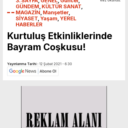
3. SAYFA
,
GENEL
,
Güncel
,
kez okundu.
GÜNDEM
,
KÜLTÜR SANAT
,
MAGAZİN
,
Manşetler
,
SİYASET
,
Yaşam
,
YEREL
HABERLER
Kurtuluş Etkinliklerinde
Bayram Coşkusu!
Yayınlanma Tarihi :
12 Şubat 2021 - 6:30