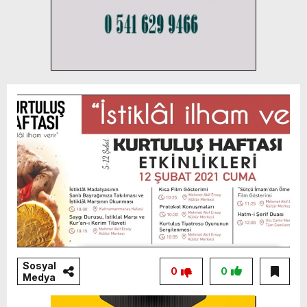
Sosyal
0
0
Medya