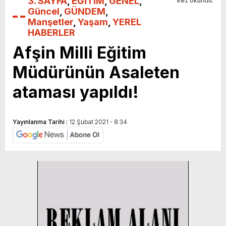
3. SAYFA
,
EĞİTİM
,
GENEL
,
kez okundu.
Güncel
,
GÜNDEM
,
Manşetler
,
Yaşam
,
YEREL
HABERLER
Afşin Milli Eğitim
Müdürünün Asaleten
ataması yapıldı!
Yayınlanma Tarihi :
12 Şubat 2021 - 8:34