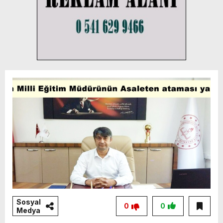
Sosyal
0
0
Medya