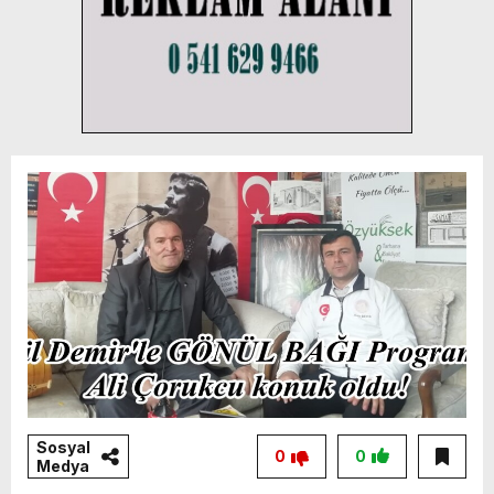
Sosyal
0
0
Medya