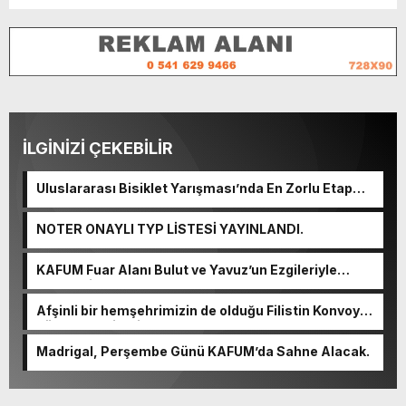
İLGİNİZİ ÇEKEBİLİR
Uluslararası Bisiklet Yarışması’nda En Zorlu Etap
Tamamlandı.
NOTER ONAYLI TYP LİSTESİ YAYINLANDI.
KAFUM Fuar Alanı Bulut ve Yavuz’un Ezgileriyle
Şenlendi.
Afşinli bir hemşehrimizin de olduğu Filistin Konvoyu,
güçlenerek ilerliyor.
Madrigal, Perşembe Günü KAFUM’da Sahne Alacak.