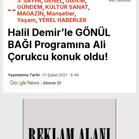
3. SAYFA
,
GENEL
,
Güncel
,
kez okundu.
GÜNDEM
,
KÜLTÜR SANAT
,
MAGAZİN
,
Manşetler
,
Yaşam
,
YEREL HABERLER
Halil Demir’le GÖNÜL
BAĞI Programına Ali
Çorukcu konuk oldu!
Yayınlanma Tarihi :
01 Şubat 2021 - 6:46