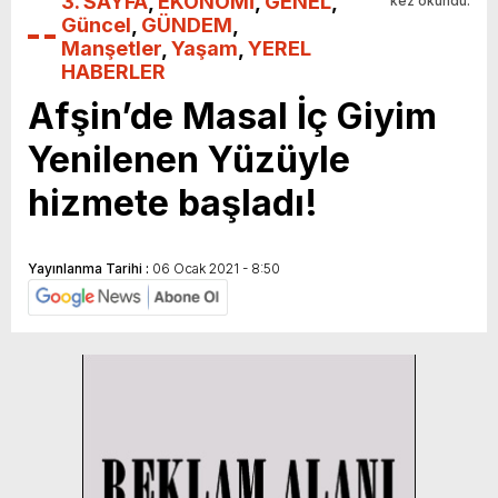
3. SAYFA
,
EKONOMİ
,
GENEL
,
kez okundu.
Güncel
,
GÜNDEM
,
Manşetler
,
Yaşam
,
YEREL
HABERLER
Afşin’de Masal İç Giyim
Yenilenen Yüzüyle
hizmete başladı!
Yayınlanma Tarihi :
06 Ocak 2021 - 8:50