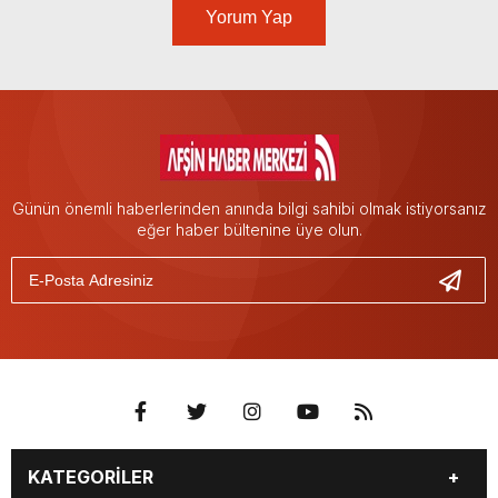
Yorum Yap
Günün önemli haberlerinden anında bilgi sahibi olmak istiyorsanız
eğer haber bültenine üye olun.
KATEGORİLER