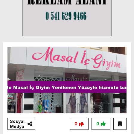
Sosyal
0
0
Medya