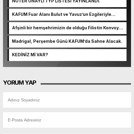
NOTER ONAYLI TYP LİSTESİ YAYINLANDI.
KAFUM Fuar Alanı Bulut ve Yavuz’un Ezgileriyle
Şenlendi.
Afşinli bir hemşehrimizin de olduğu Filistin Konvoyu,
güçlenerek ilerliyor.
Madrigal, Perşembe Günü KAFUM’da Sahne Alacak.
KEDİNİZ Mİ VAR?
YORUM YAP