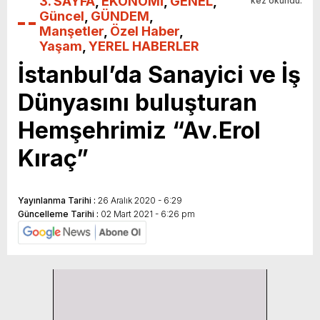
3. SAYFA
,
EKONOMİ
,
GENEL
,
kez okundu.
Güncel
,
GÜNDEM
,
Manşetler
,
Özel Haber
,
Yaşam
,
YEREL HABERLER
İstanbul’da Sanayici ve İş
Dünyasını buluşturan
Hemşehrimiz “Av.Erol
Kıraç”
Yayınlanma Tarihi :
26 Aralık 2020 - 6:29
Güncelleme Tarihi :
02 Mart 2021 - 6:26 pm