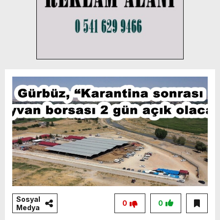
Sosyal
0
0
Medya