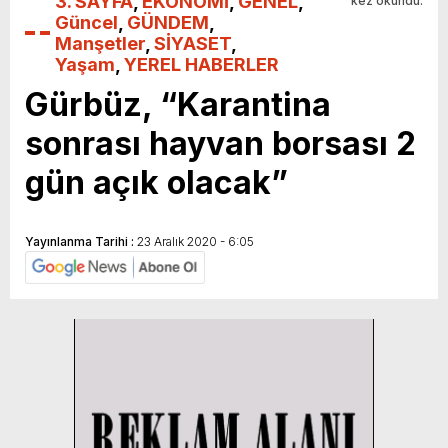
3. SAYFA
,
EKONOMİ
,
GENEL
,
kez okundu.
Güncel
,
GÜNDEM
,
Manşetler
,
SİYASET
,
Yaşam
,
YEREL HABERLER
Gürbüz, “Karantina
sonrası hayvan borsası 2
gün açık olacak”
Yayınlanma Tarihi :
23 Aralık 2020 - 6:05