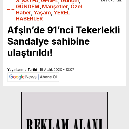
3. SAYFA
,
GENEL
,
Güncel
,
kez okundu.
GÜNDEM
,
Manşetler
,
Özel
Haber
,
Yaşam
,
YEREL
HABERLER
Afşin’de 91’nci Tekerlekli
Sandalye sahibine
ulaştırıldı!
Yayınlanma Tarihi :
19 Aralık 2020 - 10:07