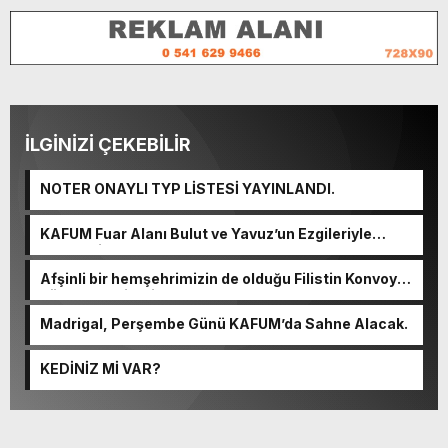
İLGİNİZİ ÇEKEBİLİR
NOTER ONAYLI TYP LİSTESİ YAYINLANDI.
KAFUM Fuar Alanı Bulut ve Yavuz’un Ezgileriyle
Şenlendi.
Afşinli bir hemşehrimizin de olduğu Filistin Konvoyu,
güçlenerek ilerliyor.
Madrigal, Perşembe Günü KAFUM’da Sahne Alacak.
KEDİNİZ Mİ VAR?