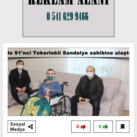
Sosyal
0
0
Medya