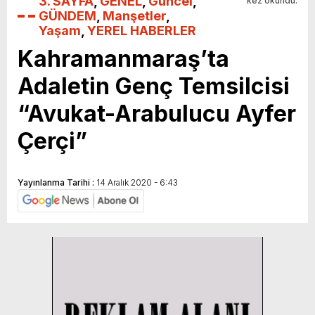
3. SAYFA
,
GENEL
,
Güncel
,
kez okundu.
GÜNDEM
,
Manşetler
,
Yaşam
,
YEREL HABERLER
Kahramanmaraş’ta
Adaletin Genç Temsilcisi
“Avukat-Arabulucu Ayfer
Çerçi”
Yayınlanma Tarihi :
14 Aralık 2020 - 6:43