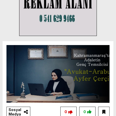
Sosyal
0
0
Medya