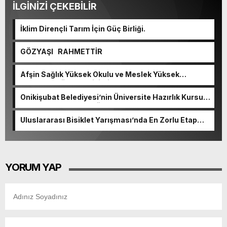
İLGİNİZİ ÇEKEBİLİR
İklim Dirençli Tarım İçin Güç Birliği.
GÖZYAŞI RAHMETTİR
Afşin Sağlık Yüksek Okulu ve Meslek Yüksek
Okulunda görev değişimi!
Onikişubat Belediyesi’nin Üniversite Hazırlık Kursu
başvurularında son gün 7 Ağustos.
Uluslararası Bisiklet Yarışması’nda En Zorlu Etap
Tamamlandı.
YORUM YAP