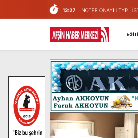
13:27
NOTER ONAYLI TYP LİS
11:22
KAFUM Fuar Alanı Bulut v
8:06
Afşinli bir hemşehrimizin 
EĞİT
14:05
Madrigal, Perşembe Gün
7:39
KEDİNİZ Mİ VAR?
7:27
Cumhurbaşkanı Erdoğan, Ay
13:57
Afşin Heyetinden Kaymak
10:34
Vatandaşlardan Ağustos 
16:48
Pusula Maraş Kamplarında
16:10
Uluslararası Bisiklet Yar