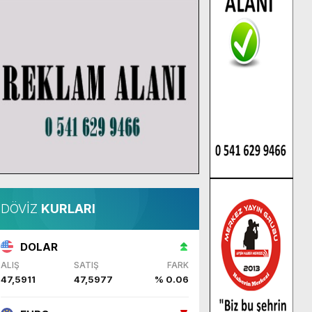
DÖVİZ
KURLARI
DOLAR
ALIŞ
SATIŞ
FARK
47,5911
47,5977
% 0.06