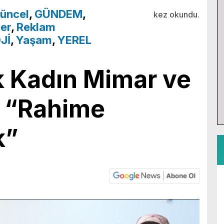
üncel
,
GÜNDEM
,
kez okundu.
er
,
Reklam
Jİ
,
Yaşam
,
YEREL
k Kadın Mimar ve
; “Rahime
k”