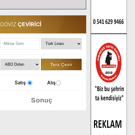
DÖVİZ
ÇEVİRİCİ
Satış
Alış