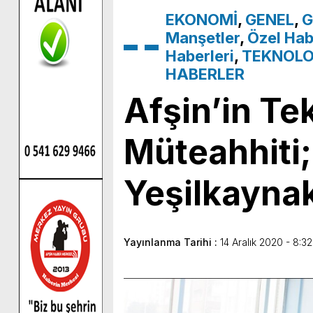
EKONOMİ
,
GENEL
,
G
Manşetler
,
Özel Hab
Haberleri
,
TEKNOLO
HABERLER
Afşin’in Te
Müteahhiti
Yeşilkayna
Yayınlanma Tarihi :
14 Aralık 2020 - 8:32