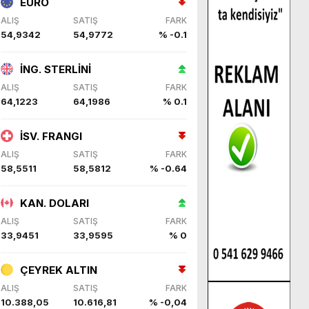
EURO
ALIŞ
SATIŞ
FARK
54,9342
54,9772
% -0.1
İNG. STERLİNİ
ALIŞ
SATIŞ
FARK
64,1223
64,1986
% 0.1
İSV. FRANGI
ALIŞ
SATIŞ
FARK
58,5511
58,5812
% -0.64
KAN. DOLARI
ALIŞ
SATIŞ
FARK
33,9451
33,9595
% 0
ÇEYREK ALTIN
ALIŞ
SATIŞ
FARK
10.388,05
10.616,81
% -0,04