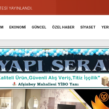
TESİ YAYINLANDI.
e Yavuz’un Ezgileriyle Şenlendi.
de olduğu Filistin Konvoyu, güçlenerek ilerliyor.
İM
EKONOMİ
GÜNCEL
ÖZEL HABER
SİYASET
YER
ü KAFUM’da Sahne Alacak.
ser Çalık Ortaokulu Şehitlerinin Aileleriyle Bir Araya Geldi.
am Muammer Sarıdoğan’a Beşikdüzü’nde hayırlı olsun ziyareti
Fuarı’na Tam Not.
 2 Bin Genç Doğa ve Bilimle Buluştu.
ışması’nda En Zorlu Etap Tamamlandı.