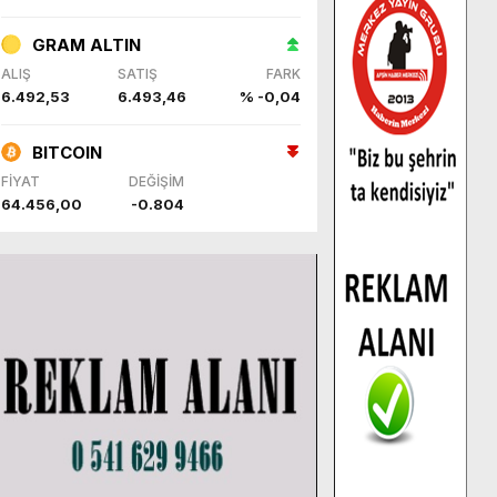
GRAM ALTIN
ALIŞ
SATIŞ
FARK
6.492,53
6.493,46
% -0,04
BITCOIN
FİYAT
DEĞİŞİM
64.456,00
-0.804