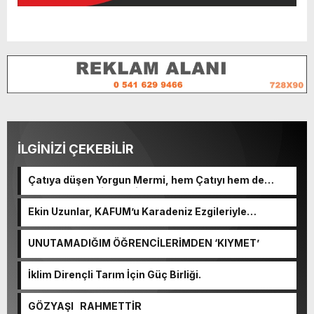
İLGİNİZİ ÇEKEBİLİR
Çatıya düşen Yorgun Mermi, hem Çatıyı hem de
Kulplu Tası delip geçti.
Ekin Uzunlar, KAFUM’u Karadeniz Ezgileriyle
Coşturacak.
UNUTAMADIĞIM ÖĞRENCİLERİMDEN ‘KIYMET’
İklim Dirençli Tarım İçin Güç Birliği.
GÖZYAŞI RAHMETTİR