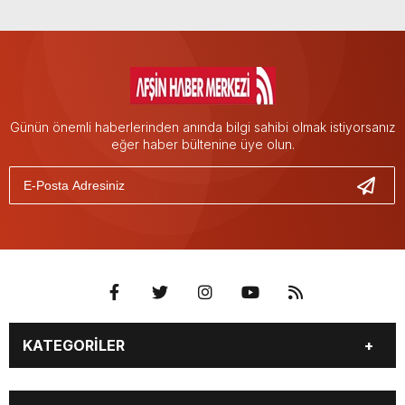
Günün önemli haberlerinden anında bilgi sahibi olmak istiyorsanız
eğer haber bültenine üye olun.
KATEGORİLER
EĞİTİM
EKONOMİ