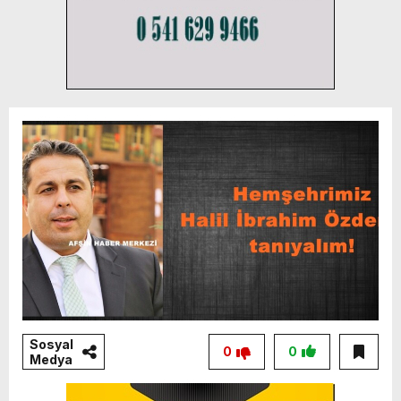
Sosyal
0
0
Medya