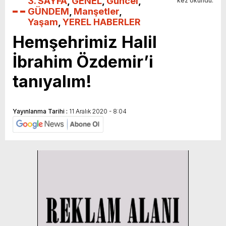
3. SAYFA
,
GENEL
,
Güncel
,
kez okundu.
GÜNDEM
,
Manşetler
,
Yaşam
,
YEREL HABERLER
Hemşehrimiz Halil
İbrahim Özdemir’i
tanıyalım!
Yayınlanma Tarihi :
11 Aralık 2020 - 8:04