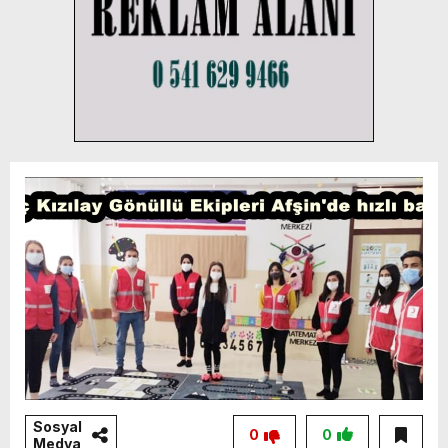
Sosyal
0
0
Medya