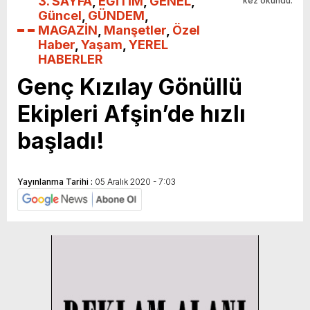
3. SAYFA
,
EĞİTİM
,
GENEL
,
kez okundu.
Güncel
,
GÜNDEM
,
MAGAZİN
,
Manşetler
,
Özel
Haber
,
Yaşam
,
YEREL
HABERLER
Genç Kızılay Gönüllü
Ekipleri Afşin’de hızlı
başladı!
Yayınlanma Tarihi :
05 Aralık 2020 - 7:03