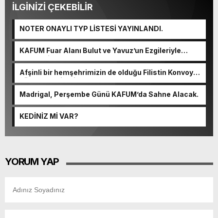
İLGİNİZİ ÇEKEBİLİR
NOTER ONAYLI TYP LİSTESİ YAYINLANDI.
KAFUM Fuar Alanı Bulut ve Yavuz’un Ezgileriyle
Şenlendi.
Afşinli bir hemşehrimizin de olduğu Filistin Konvoyu,
güçlenerek ilerliyor.
Madrigal, Perşembe Günü KAFUM’da Sahne Alacak.
KEDİNİZ Mİ VAR?
YORUM YAP