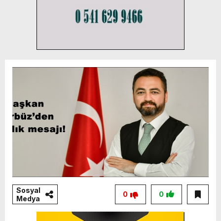
Sosyal
0
0
Medya