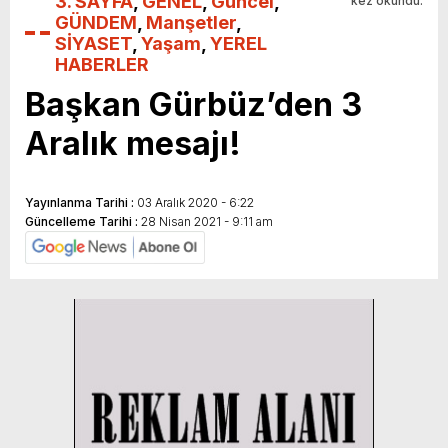
3. SAYFA
,
GENEL
,
Güncel
,
kez okundu.
GÜNDEM
,
Manşetler
,
SİYASET
,
Yaşam
,
YEREL
HABERLER
Başkan Gürbüz’den 3
Aralık mesajı!
Yayınlanma Tarihi :
03 Aralık 2020 - 6:22
Güncelleme Tarihi :
28 Nisan 2021 - 9:11 am