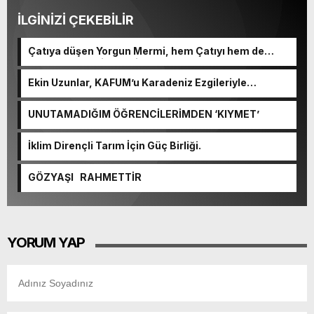
İLGİNİZİ ÇEKEBİLİR
Çatıya düşen Yorgun Mermi, hem Çatıyı hem de
Kulplu Tası delip geçti.
Ekin Uzunlar, KAFUM’u Karadeniz Ezgileriyle
Coşturacak.
UNUTAMADIĞIM ÖĞRENCİLERİMDEN ‘KIYMET’
İklim Dirençli Tarım İçin Güç Birliği.
GÖZYAŞI RAHMETTİR
YORUM YAP