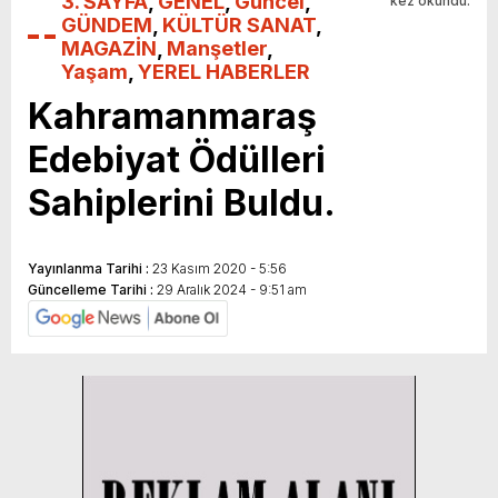
3. SAYFA
,
GENEL
,
Güncel
,
kez okundu.
GÜNDEM
,
KÜLTÜR SANAT
,
MAGAZİN
,
Manşetler
,
Yaşam
,
YEREL HABERLER
Kahramanmaraş
Edebiyat Ödülleri
Sahiplerini Buldu.
Yayınlanma Tarihi :
23 Kasım 2020 - 5:56
Güncelleme Tarihi :
29 Aralık 2024 - 9:51 am