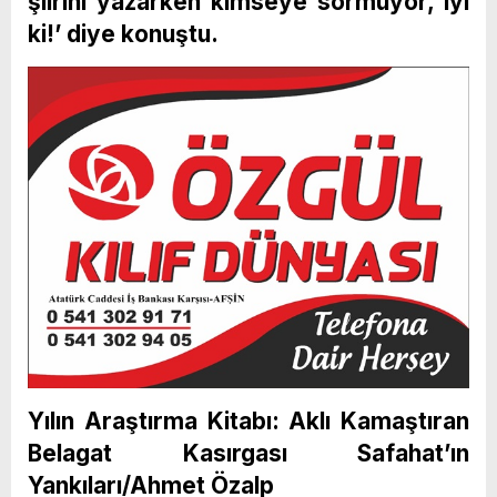
şiirini yazarken kimseye sormuyor, iyi
ki!’ diye konuştu.
Yılın Araştırma Kitabı: Aklı Kamaştıran
Belagat Kasırgası Safahat’ın
Yankıları/Ahmet Özalp