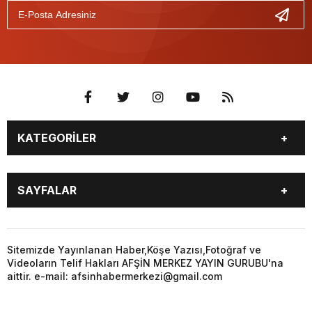
KATEGORİLER
EĞİTİM
EKONOMİ
SAYFALAR
GÜNCEL
ÖZEL HABER
SİYASET
YEREL HABERLER
EĞİTİM
EKONOMİ
KÜNYE
…
GÜNCEL
ÖZEL HABER
Sitemizde Yayınlanan Haber,Köşe Yazısı,Fotoğraf ve
3. SAYFA
KÜLTÜR
Videoların Telif Hakları AFŞİN MERKEZ YAYIN GURUBU'na
SİYASET
YEREL HABERLER
aittir. e-mail: afsinhabermerkezi@gmail.com
SANAT
KÜNYE
…
BİYOGRAFİ
DÜNYA
3. SAYFA
KÜLTÜR