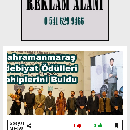
Sosyal
0
0
Medya