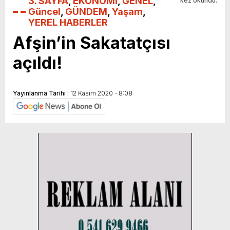
3. SAYFA
,
EKONOMİ
,
GENEL
,
kez okundu.
Güncel
,
GÜNDEM
,
Yaşam
,
YEREL HABERLER
Afşin’in Sakatatçısı
açıldı!
Yayınlanma Tarihi :
12 Kasım 2020 - 8:08