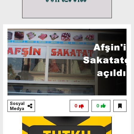
Sosyal
0
0
Medya