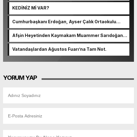
KEDİNİZ Mİ VAR?
Cumhurbaşkanı Erdoğan, Ayser Çalık Ortaokulu
Şehitlerinin Aileleriyle Bir Araya Geldi.
Afşin Heyetinden Kaymakam Muammer Sarıdoğan’a
Beşikdüzü’nde hayırlı olsun ziyareti.
Vatandaşlardan Ağustos Fuarı’na Tam Not.
YORUM YAP