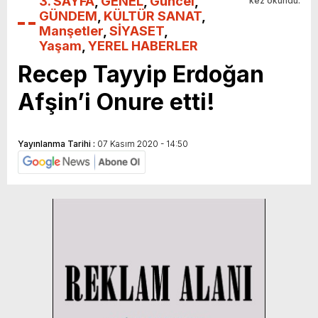
3. SAYFA
,
GENEL
,
Güncel
,
kez okundu.
GÜNDEM
,
KÜLTÜR SANAT
,
Manşetler
,
SİYASET
,
Yaşam
,
YEREL HABERLER
Recep Tayyip Erdoğan
Afşin’i Onure etti!
Yayınlanma Tarihi :
07 Kasım 2020 - 14:50