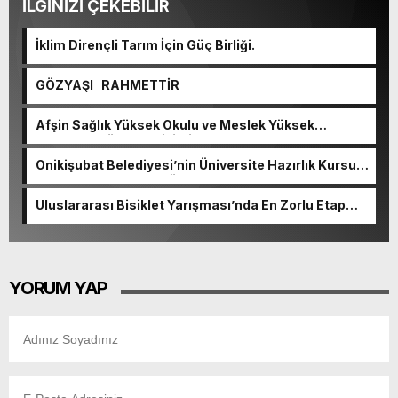
İLGİNİZİ ÇEKEBİLİR
İklim Dirençli Tarım İçin Güç Birliği.
GÖZYAŞI RAHMETTİR
Afşin Sağlık Yüksek Okulu ve Meslek Yüksek
Okulunda görev değişimi!
Onikişubat Belediyesi’nin Üniversite Hazırlık Kursu
başvurularında son gün 7 Ağustos.
Uluslararası Bisiklet Yarışması’nda En Zorlu Etap
Tamamlandı.
YORUM YAP