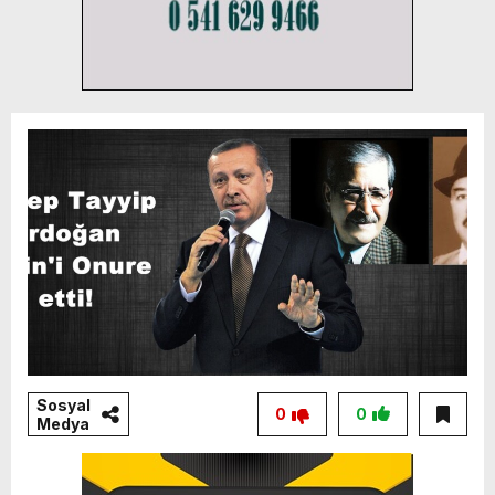
Sosyal
0
0
Medya