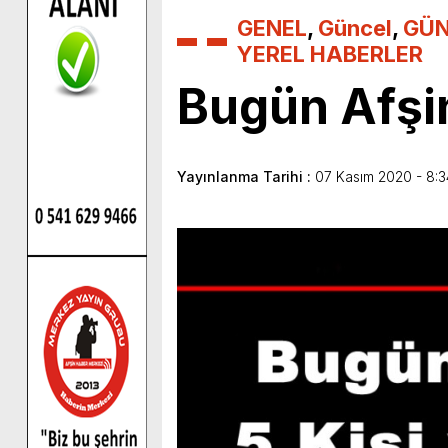
GENEL
,
Güncel
,
GÜ
YEREL HABERLER
Bugün Afşin’
Yayınlanma Tarihi :
07 Kasım 2020 - 8:3