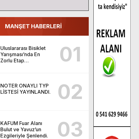
MANŞET HABERLERİ
01
Uluslararası Bisiklet
Yarışması’nda En
Zorlu Etap
Tamamlandı.
02
NOTER ONAYLI TYP
LİSTESİ YAYINLANDI.
03
KAFUM Fuar Alanı
Bulut ve Yavuz’un
Ezgileriyle Şenlendi.