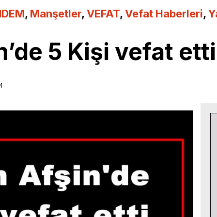
NDEM
,
Manşetler
,
VEFAT
,
Vefat Haberleri
,
Y
de 5 Kişi vefat etti
4