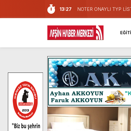
13:27
NOTER ONAYLI TYP LİS
11:22
KAFUM Fuar Alanı Bulut v
8:06
Afşinli bir hemşehrimizin 
EĞİT
14:05
Madrigal, Perşembe Gün
7:39
KEDİNİZ Mİ VAR?
7:27
Cumhurbaşkanı Erdoğan, Ay
13:57
Afşin Heyetinden Kaymak
10:34
Vatandaşlardan Ağustos 
16:48
Pusula Maraş Kamplarında
16:10
Uluslararası Bisiklet Yar