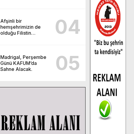
04
Afşinli bir
hemşehrimizin de
olduğu Filistin
Konvoyu, güçlenerek
ilerliyor.
05
Madrigal, Perşembe
Günü KAFUM’da
Sahne Alacak.