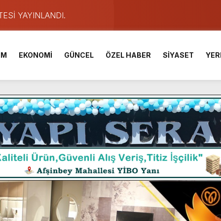
TESİ YAYINLANDI.
e Yavuz’un Ezgileriyle Şenlendi.
de olduğu Filistin Konvoyu, güçlenerek ilerliyor.
İM
EKONOMİ
GÜNCEL
ÖZEL HABER
SİYASET
YER
ü KAFUM’da Sahne Alacak.
ser Çalık Ortaokulu Şehitlerinin Aileleriyle Bir Araya Geldi.
am Muammer Sarıdoğan’a Beşikdüzü’nde hayırlı olsun ziyareti
Fuarı’na Tam Not.
 2 Bin Genç Doğa ve Bilimle Buluştu.
ışması’nda En Zorlu Etap Tamamlandı.