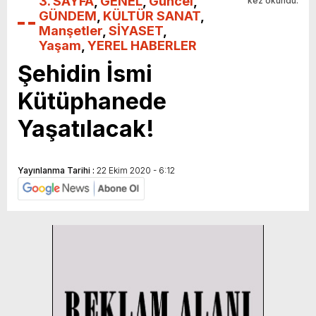
3. SAYFA
,
GENEL
,
Güncel
,
kez okundu.
GÜNDEM
,
KÜLTÜR SANAT
,
Manşetler
,
SİYASET
,
Yaşam
,
YEREL HABERLER
Şehidin İsmi
Kütüphanede
Yaşatılacak!
Yayınlanma Tarihi :
22 Ekim 2020 - 6:12