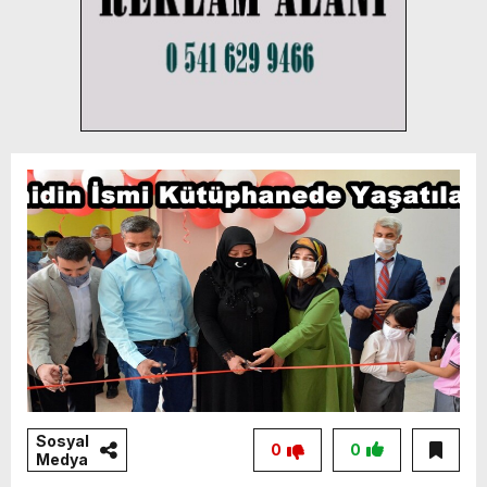
Sosyal
0
0
Medya