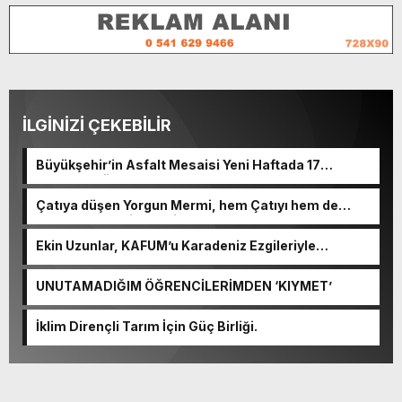
İLGİNİZİ ÇEKEBİLİR
Büyükşehir’in Asfalt Mesaisi Yeni Haftada 17
Noktada Sürecek.
Çatıya düşen Yorgun Mermi, hem Çatıyı hem de
Kulplu Tası delip geçti.
Ekin Uzunlar, KAFUM’u Karadeniz Ezgileriyle
Coşturacak.
UNUTAMADIĞIM ÖĞRENCİLERİMDEN ‘KIYMET’
İklim Dirençli Tarım İçin Güç Birliği.