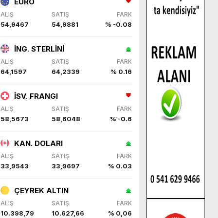
EURO
ALIŞ
SATIŞ
FARK
54,9467
54,9881
% -0.08
İNG. STERLİNİ
ALIŞ
SATIŞ
FARK
64,1597
64,2339
% 0.16
İSV. FRANGI
ALIŞ
SATIŞ
FARK
58,5673
58,6048
% -0.6
KAN. DOLARI
ALIŞ
SATIŞ
FARK
33,9543
33,9697
% 0.03
ÇEYREK ALTIN
ALIŞ
SATIŞ
FARK
10.398,79
10.627,66
% 0,06