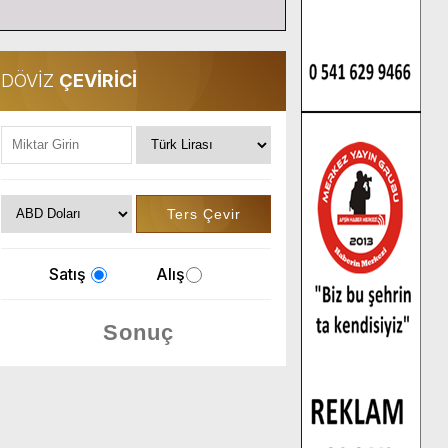
DÖVİZ
ÇEVİRİCİ
Satış
Alış