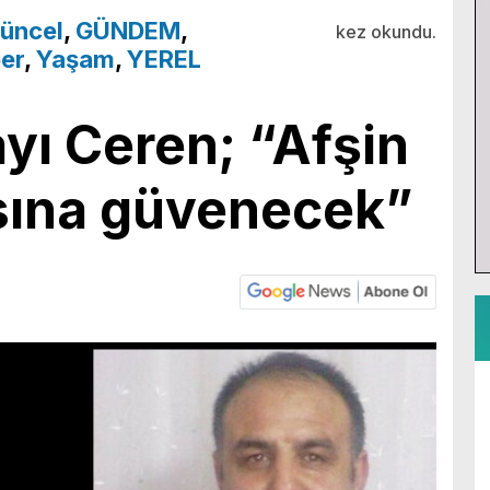
üncel
,
GÜNDEM
,
kez okundu.
er
,
Yaşam
,
YEREL
yı Ceren; “Afşin
sına güvenecek”