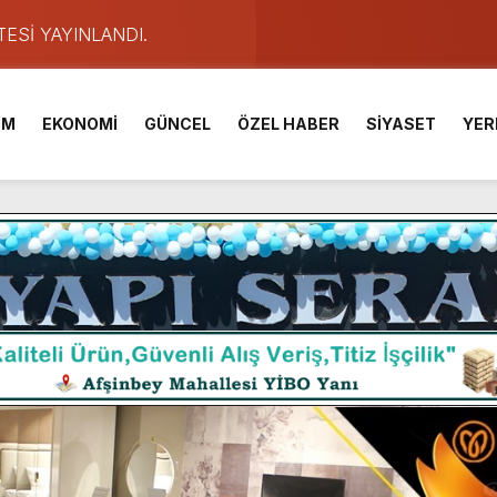
TESİ YAYINLANDI.
e Yavuz’un Ezgileriyle Şenlendi.
de olduğu Filistin Konvoyu, güçlenerek ilerliyor.
İM
EKONOMİ
GÜNCEL
ÖZEL HABER
SİYASET
YER
ü KAFUM’da Sahne Alacak.
ser Çalık Ortaokulu Şehitlerinin Aileleriyle Bir Araya Geldi.
am Muammer Sarıdoğan’a Beşikdüzü’nde hayırlı olsun ziyareti
Fuarı’na Tam Not.
 2 Bin Genç Doğa ve Bilimle Buluştu.
ışması’nda En Zorlu Etap Tamamlandı.