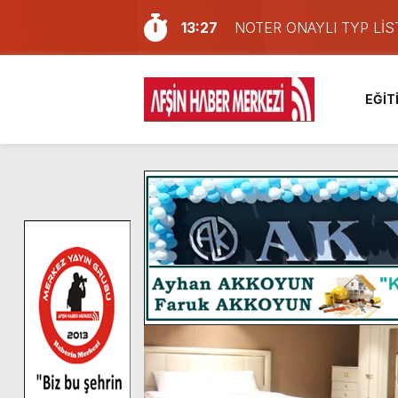
13:27
NOTER ONAYLI TYP LİS
11:22
KAFUM Fuar Alanı Bulut v
8:06
Afşinli bir hemşehrimizin 
EĞİT
14:05
Madrigal, Perşembe Gün
7:39
KEDİNİZ Mİ VAR?
7:27
Cumhurbaşkanı Erdoğan, Ay
13:57
Afşin Heyetinden Kaymak
10:34
Vatandaşlardan Ağustos 
16:48
Pusula Maraş Kamplarında
16:10
Uluslararası Bisiklet Yar