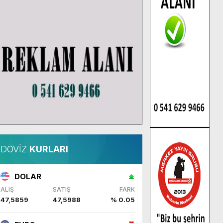
DÖVİZ
KURLARI
DOLAR
ALIŞ
SATIŞ
FARK
47,5859
47,5988
% 0.05