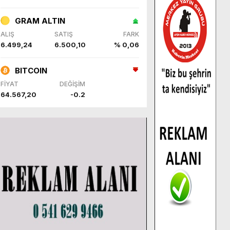
GRAM ALTIN
ALIŞ
SATIŞ
FARK
6.499,24
6.500,10
% 0,06
BITCOIN
FİYAT
DEĞİŞİM
64.567,20
-0.2