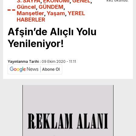
3. SAYFA
,
EKONOMİ
,
GENEL
,
kez okundu.
Güncel
,
GÜNDEM
,
Manşetler
,
Yaşam
,
YEREL
HABERLER
Afşin’de Alıçlı Yolu
Yenileniyor!
Yayınlanma Tarihi :
09 Ekim 2020 - 11:11