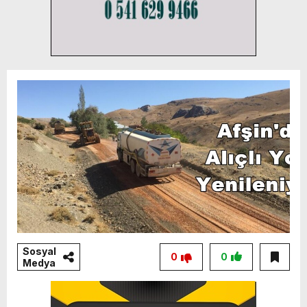
Sosyal
0
0
Medya