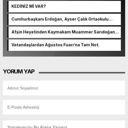
KEDİNİZ Mİ VAR?
Cumhurbaşkanı Erdoğan, Ayser Çalık Ortaokulu
Şehitlerinin Aileleriyle Bir Araya Geldi.
Afşin Heyetinden Kaymakam Muammer Sarıdoğan’a
Beşikdüzü’nde hayırlı olsun ziyareti.
Vatandaşlardan Ağustos Fuarı’na Tam Not.
YORUM YAP