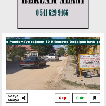
Sosyal
0
0
Medya