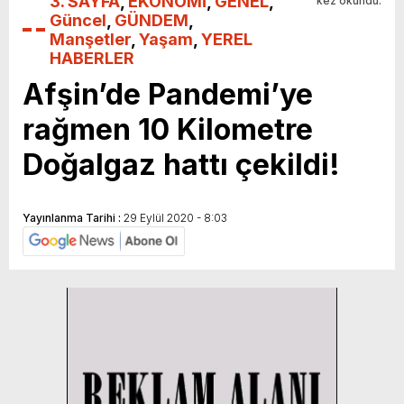
3. SAYFA
,
EKONOMİ
,
GENEL
,
kez okundu.
Güncel
,
GÜNDEM
,
Manşetler
,
Yaşam
,
YEREL
HABERLER
Afşin’de Pandemi’ye
rağmen 10 Kilometre
Doğalgaz hattı çekildi!
Yayınlanma Tarihi :
29 Eylül 2020 - 8:03