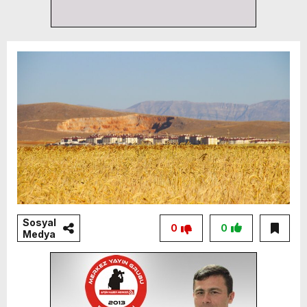
Sosyal
0
0
Medya