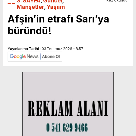
3. SAYFA
,
Güncel
,
kez okundu.
Manşetler
,
Yaşam
Afşin’in etrafı Sarı’ya
büründü!
Yayınlanma Tarihi :
03 Temmuz 2026 - 8:57