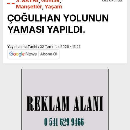
3. SAYFA
,
Güncel
,
kez okundu.
Manşetler
,
Yaşam
ÇOĞULHAN YOLUNUN
YAMASI YAPILDI.
Yayınlanma Tarihi :
02 Temmuz 2026 - 13:27